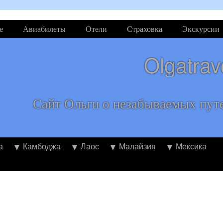
е
Авиабилеты
Отели
Страховка
Экскурсии
Olgatrav
Сайт Ольги о незабываемых пут
а
Камбоджа
Лаос
Малайзия
Мексика