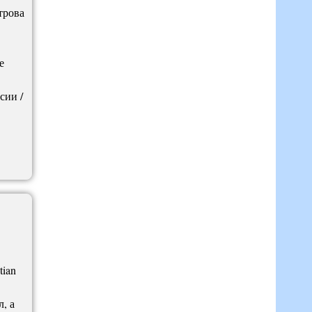
трова
е
сии /
tian
, а