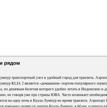
 и рядом
умпур транспортный узел и удобный город для транзита. Аэроп
умпур KLIA 2 является «домашним» портом популярного лоукос
, по дешевым билетам которого удобно летать в Индонезию и д
ию, не говоря уже про страны ЮВА. Часто возникает необходим
ится на одну ночь в Куала-Лумпур во время транзита. Аэропорт
ся довольно далеко от центра Куала-Лумпур, в 60 км, и иногда е