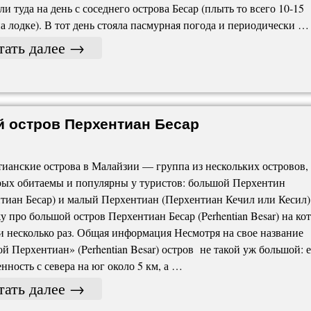
и туда на день с соседнего острова Бесар (плыть то всего 10-15
а лодке). В тот день стояла пасмурная погода и периодически …
тать далее
→
й остров Перхентиан Бесар
ианские острова в Малайзии — группа из нескольких островов,
рых обитаемы и популярны у туристов: большой Перхентин
тиан Бесар) и малый Перхентиан (Перхентиан Кечил или Кесил)
у про большой остров Перхентиан Бесар (Perhentian Besar) на ко
 несколько раз. Общая информация Несмотря на свое название
й Перхентиан» (Perhentian Besar) остров не такой уж большой: 
нность с севера на юг около 5 км, а …
тать далее
→