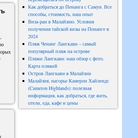
Как добраться до Пенанга с Самуи. Все
ть
способы, стоимость, наш опыт
Виза-ран в Малайзию. Условия
получения тайской визы на Пенанге в
2024
,
Пляж Ченанг Лангкави – самый
ро
популярный пляж на острове
торых
Пляжи Лангкави: наш обзор с фото.
т
Карта пляжей
Остров Лангкави в Малайзии
Малайзия, нагорье Камерон Хайлендс
(Cameron Highlands): полезная
информация, как добраться, где жить,
отели, еда, кафе и цены
о