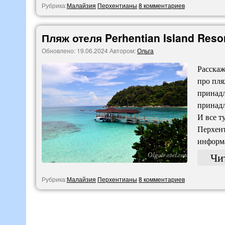
Рубрика:
Малайзия
Перхентианы
8 комментариев
Пляж отеля Perhentian Island Res
Обновлено:
19.06.2024
Автором:
Ольга
Расскаж
про пля
принадл
принадл
И все т
Перхент
информ
Чи
Рубрика:
Малайзия
Перхентианы
8 комментариев