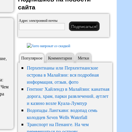
сайта
Адрес электронной почты
ние,
Популярное
Комментарии
Метки
Перхентианы или Перхентианские
острова в Малайзии: вся подробная
а:
информация, отзыв, фото
 Чем
Гентинг Хайлендз в Малайзии: канатная
ра
дорога, храм, парки развлечений, аутлет
и казино возле Куала-Лумпур
Водопады Лангкави: водопад семь
колодцев Seven Wells Waterfall
Транспорт на Пенанге. На чем
перемещаться по острову