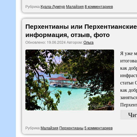
Рубрика:
Куала-Лумпур
Малайзия
8 комментариев
Перхентианы или Перхентианские
информация, отзыв, фото
Обновлено:
19.06.2024
Автором:
Ольга
Я уже м
итогова
как доб
инфраст
статьи 
как доб
занятьс
Перхен
Чи
Рубрика:
Малайзия
Перхентианы
5 комментариев