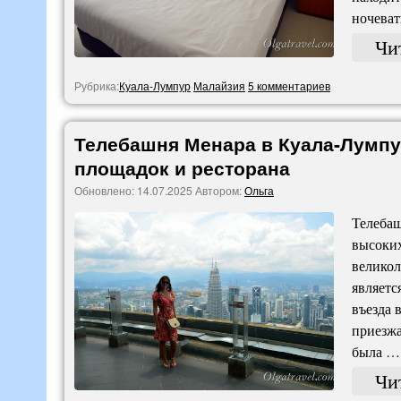
ночеват
Чи
Рубрика:
Куала-Лумпур
Малайзия
5 комментариев
Телебашня Менара в Куала-Лумпу
площадок и ресторана
Обновлено:
14.07.2025
Автором:
Ольга
Телебаш
высоких
великол
являетс
въезда 
приезжа
была …
Чи