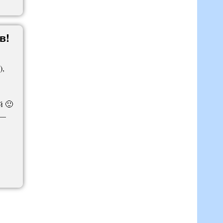
в!
),
й 🙂
 —