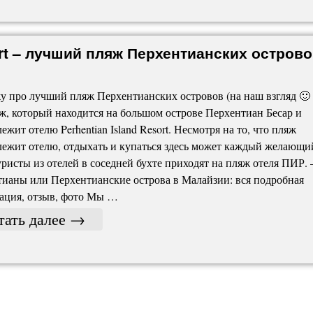
ort – лучший пляж Перхентианских острово
у про лучший пляж Перхентианских островов (на наш взгляд 🙂 
ж, который находится на большом острове Перхентиан Бесар и
ежит отелю Perhentian Island Resort. Несмотря на то, что пляж
ежит отелю, отдыхать и купаться здесь может каждый желающи
уристы из отелей в соседней бухте приходят на пляж отеля ПИР.
ианы или Перхентианские острова в Малайзии: вся подробная
ация, отзыв, фото Мы …
тать далее
→