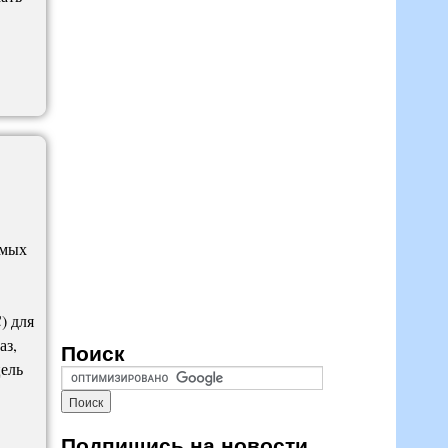
амых
) для
аз,
Поиск
цель
Подпишись на новости