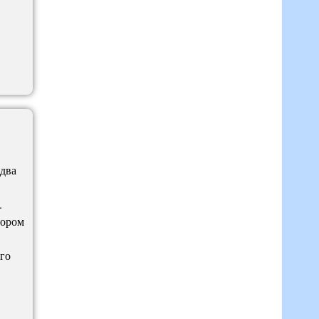
 два
.
тором
его