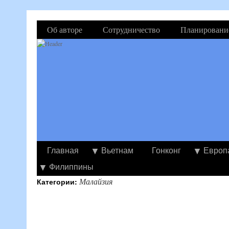
Об авторе
Сотрудничество
Планировани
Главная
Вьетнам
Гонконг
Европ
Филиппины
Малайзия
Категории: