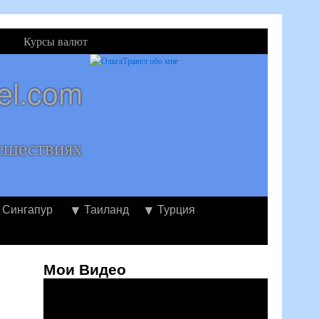
Курсы валют
el.com
ешествиях
Сингапур
Таиланд
Турция
Мои Видео