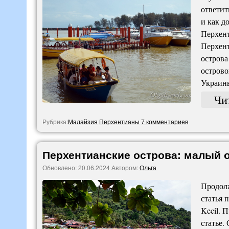
ответит
и как д
Перхент
Перхент
острова
острово
Украин
Чи
Рубрика:
Малайзия
Перхентианы
7 комментариев
Перхентианские острова: малый 
Обновлено:
20.06.2024
Автором:
Ольга
Продолж
статья 
Kecil. 
статье.