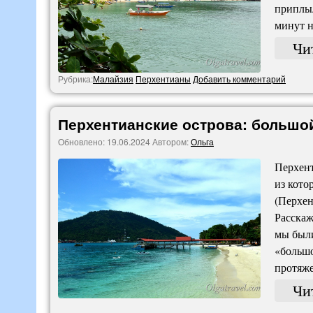
приплыл
минут н
Чи
Рубрика:
Малайзия
Перхентианы
Добавить комментарий
Перхентианские острова: большо
Обновлено:
19.06.2024
Автором:
Ольга
Перхент
из кото
(Перхен
Расскаж
мы были
«большо
протяже
Чи