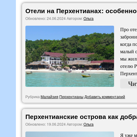
Отели на Перхентианах: особенно
Обновлено:
24.06.2024
Автором:
Ольга
Про оте
заброни
когда п
малый о
мы жили
отелю P
Перхент
Чи
Рубрика:
Малайзия
Перхентианы
Добавить комментарий
Перхентианские острова как добр
Обновлено:
19.06.2024
Автором:
Ольга
Я уже м