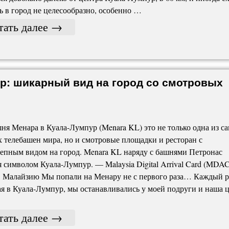
ь в город не целесообразно, особенно …
тать далее
→
р: шикарный вид на город со смотровых
ня Менара в Куала-Лумпур (Menara KL) это не только одна из с
 телебашен мира, но и смотровые площадки и ресторан с
епным видом на город. Menara KL наряду с башнями Петронас
я символом Куала-Лумпур. — Malaysia Digital Arrival Card (MDAC
в Малайзию Мы попали на Менару не с первого раза… Каждый р
я в Куала-Лумпур, мы останавливались у моей подруги и наша 
тать далее
→