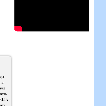
орт
та
аже
ость
 KLIA
хать