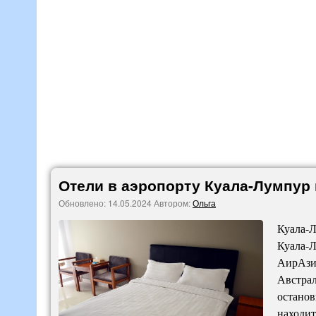
Отели в аэропорту Куала-Лумпур
Обновлено:
14.05.2024
Автором:
Ольга
Куала-Л
Куала-Л
АирАзиа
Австрал
останов
находит