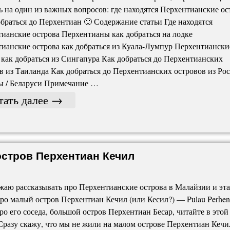
ь на один из важных вопросов: где находятся Перхентианские ос
обраться до Перхентиан 🙂 Содержание статьи Где находятся
ианские острова Перхентианы как добраться на лодке
ианские острова как добраться из Куала-Лумпур Перхентиански
 как добраться из Сингапура Как добраться до Перхентианских
в из Таиланда Как добраться до Перхентианских островов из Рос
ы / Беларуси Примечание …
тать далее
→
остров Перхентиан Кечил
аю рассказывать про Перхентианские острова в Малайзии и эта
про малый остров Перхентиан Кечил (или Кесил?) — Pulau Perhen
Про его соседа, большой остров Перхентиан Бесар, читайте в этой
 Сразу скажу, что мы не жили на малом острове Перхентиан Кечил