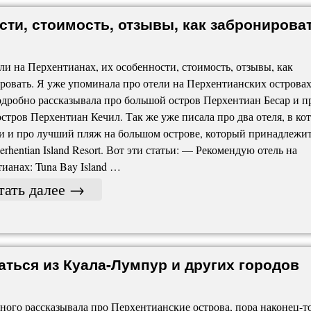
сти, стоимость, отзывы, как забронирова
ли на Перхентианах, их особенности, стоимость, отзывы, как
ровать. Я уже упоминала про отели на Перхентианских островах
одробно рассказывала про большой остров Перхентиан Бесар и п
стров Перхентиан Кечил. Так же уже писала про два отеля, в ко
 и про лучший пляж на большом острове, который принадлежи
erhentian Island Resort. Вот эти статьи: — Рекомендую отель на
ианах: Tuna Bay Island …
тать далее
→
аться из Куала-Лумпур и других городов
ного рассказывала про Перхентианские острова, пора наконец-т