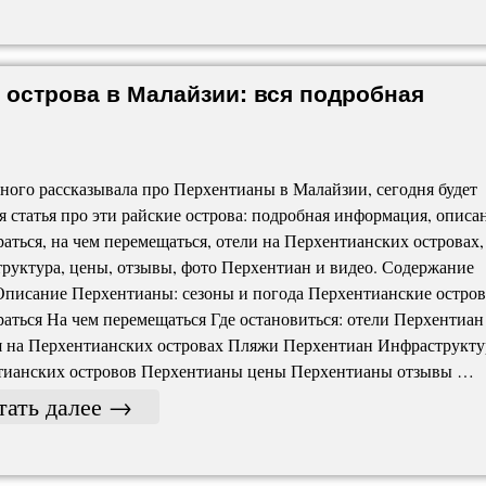
 острова в Малайзии: вся подробная
ного рассказывала про Перхентианы в Малайзии, сегодня будет
я статья про эти райские острова: подробная информация, описа
раться, на чем перемещаться, отели на Перхентианских островах,
руктура, цены, отзывы, фото Перхентиан и видео. Содержание
Описание Перхентианы: сезоны и погода Перхентианские остров
раться На чем перемещаться Где остановиться: отели Перхентиан
я на Перхентианских островах Пляжи Перхентиан Инфраструкту
тианских островов Перхентианы цены Перхентианы отзывы …
тать далее
→