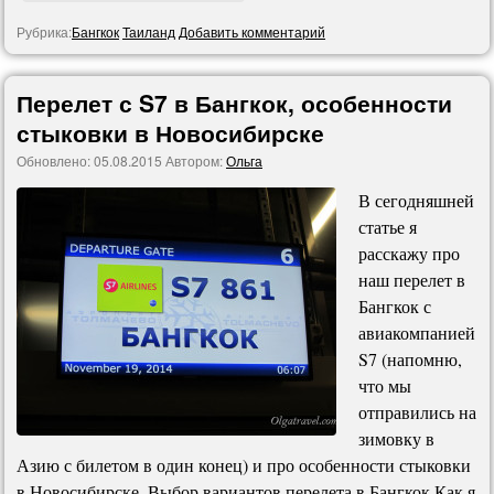
Рубрика:
Бангкок
Таиланд
Добавить комментарий
Перелет с S7 в Бангкок, особенности
стыковки в Новосибирске
Обновлено:
05.08.2015
Автором:
Ольга
В сегодняшней
статье я
расскажу про
наш перелет в
Бангкок с
авиакомпанией
S7 (напомню,
что мы
отправились на
зимовку в
Азию с билетом в один конец) и про особенности стыковки
в Новосибирске. Выбор вариантов перелета в Бангкок Как я