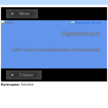
► Меню
Olgatravel.com
Сайт Ольги о незабываемых путешествиях
► Страны
Бангкок
Категории: