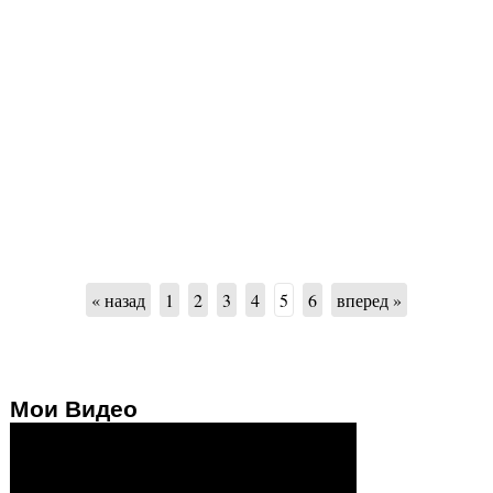
« назад
1
2
3
4
5
6
вперед »
Мои Видео