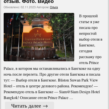
отзыв. Фото. Видео
Обновлено:
02.11.2023
Автором:
Ольга
В прошлой
статье я уже
писала про
непростой
выбор отеля в
Бангкоке,
сегодня
расскажу про
отель Prince
Palace, в котором мы останавливались в Бангкоке на одну
ночь после перелета. Про другие отели Бангкока я писала
тут: — Выбор отеля в Бангкоке. Bliston Suwan Park View
Hotel – отель в центре делового района. Рекомендую! —
Рекомендую отель в Бангкоке — Siam@Siam Design Hotel
Bangkok! Описание отеля Prince Palace …
Читать далее
→