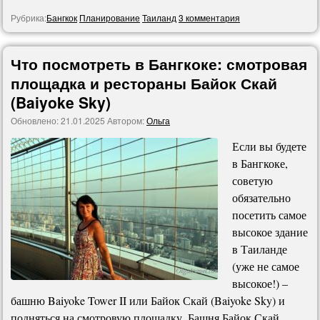
Рубрика:
Бангкок
Планирование
Таиланд
3 комментария
Что посмотреть в Бангкоке: смотровая
площадка и рестораны Байок Скай
(Baiyoke Sky)
Обновлено:
21.01.2025
Автором:
Ольга
Если вы будете
в Бангкоке,
советую
обязательно
посетить самое
высокое здание
в Таиланде
(уже не самое
высокое!) –
башню Baiyoke Tower II или Байок Скай (Baiyoke Sky) и
подняться на смотровую площадку. Башня Байок Скай