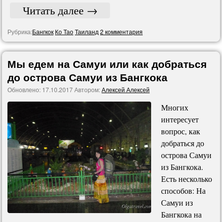
Читать далее
→
Рубрика:
Бангкок
Ко Тао
Таиланд
2 комментария
Мы едем на Самуи или как добраться
до острова Самуи из Бангкока
Обновлено:
17.10.2017
Автором:
Алексей Алексей
Многих
интересует
вопрос, как
добраться до
острова Самуи
из Бангкока.
Есть несколько
способов: На
Самуи из
Бангкока на