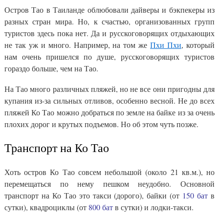
Остров Тао в Таиланде облюбовали дайверы и бэкпекеры из
разных стран мира. Но, к счастью, организованных групп
туристов здесь пока нет. Да и русскоговорящих отдыхающих
не так уж и много. Например, на том же
Пхи Пхи
, который
нам очень пришелся по душе, русскоговорящих туристов
гораздо больше, чем на Тао.
На Тао много различных пляжей, но не все они пригодны для
купания из-за сильных отливов, особенно весной. Не до всех
пляжей Ко Тао можно добраться по земле на байке из за очень
плохих дорог и крутых подъемов. Но об этом чуть позже.
Транспорт на Ко Тао
Хоть остров Ко Тао совсем небольшой (около 21 кв.м.), но
перемещаться по нему пешком неудобно. Основной
транспорт на Ко Тао это такси (дорого), байки (от
150 бат
в
сутки), квадроциклы (от
800 бат
в сутки) и лодки-такси.