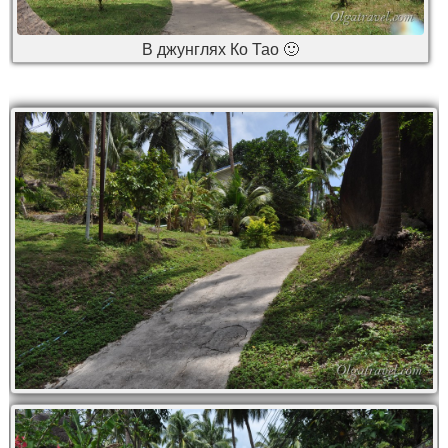
В джунглях Ко Тао 🙂