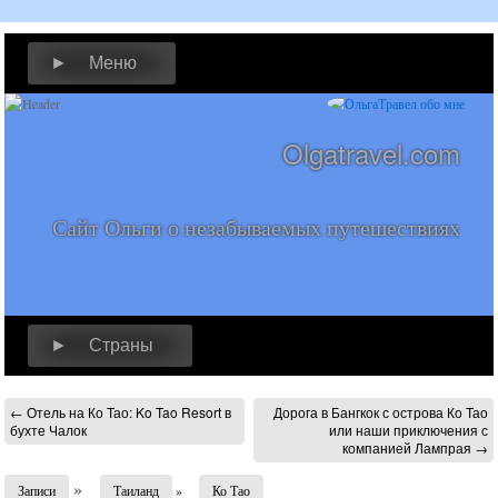
► Меню
Olgatravel.com
Сайт Ольги о незабываемых путешествиях
► Страны
←
Отель на Ко Тао: Ko Tao Resort в
Дорога в Бангкок с острова Ко Тао
бухте Чалок
или наши приключения с
компанией Лампрая
→
»
Записи
Таиланд
»
Ко Тао