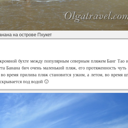
нана на острове Пхукет
укромной бухте между популярным северным пляжем Банг Тао 
а Банана бич очень маленький пляж, его протяженность чуть
 во время прилива пляж становится узким, а летом, во время ш
скрывается под водой 🙁