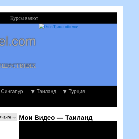
Курсы валют
el.com
ешествиях
Сингапур
Таиланд
Турция
Мои Видео — Таиланд
ячанге
→