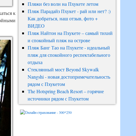
Пляжи без волн на Пхукете летом
Пляж Парадайз Пхукет - рай или нет? :)
аться к
Как добраться, наш отзыв, фото +
войными
ВИДЕО
Пляж Найтон на Пхукете – самый тихий
и спокойный пляж на острове
Пляж Банг Тао на Пхукете - идеальный
пляж для спокойного респектабельного
отдыха
Cтеклянный мост Beyond Skywalk
Nangshi - новая достопримечательность
рядом с Пхукетом
The Hotspring Beach Resort – горячие
источники рядом с Пхукетом