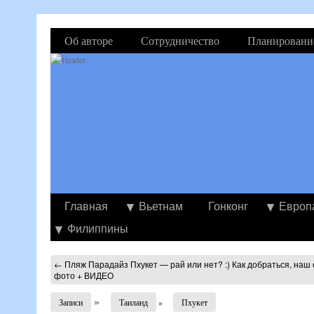
Об авторе
Сотрудничество
Планировани
Главная
Вьетнам
Гонконг
Европ
Филиппины
←
Пляж Парадайз Пхукет — рай или нет? :) Как добраться, наш 
фото + ВИДЕО
»
Записи
Таиланд
»
Пхукет