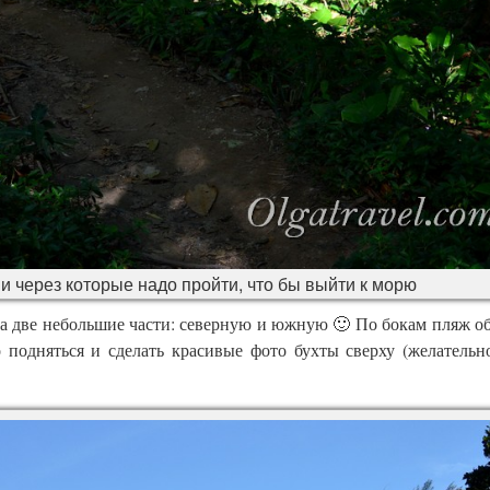
 через которые надо пройти, что бы выйти к морю
а две небольшие части: северную и южную 🙂 По бокам пляж о
подняться и сделать красивые фото бухты сверху (желательн