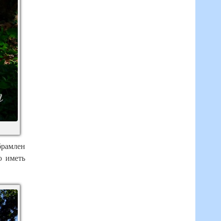
брамлен
о иметь