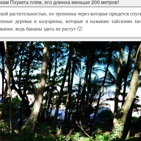
ркам Пхукета пляж, его длинна меньше 200 метров!
кой растительностью, по тропинки через которые придется спуск
енные деревья и казуарины, которые я называю тайскими х
вание, ведь бананы здесь не растут 🙂