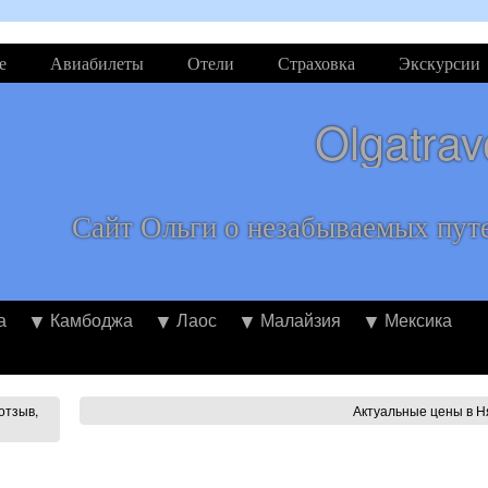
е
Авиабилеты
Отели
Страховка
Экскурсии
Olgatrav
Сайт Ольги о незабываемых пут
а
Камбоджа
Лаос
Малайзия
Мексика
отзыв,
Актуальные цены в Н