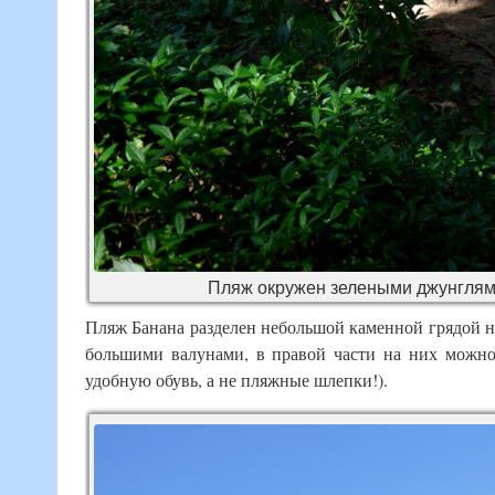
Пляж окружен зелеными джунглями
Пляж Банана разделен небольшой каменной грядой н
большими валунами, в правой части на них можно 
удобную обувь, а не пляжные шлепки!).