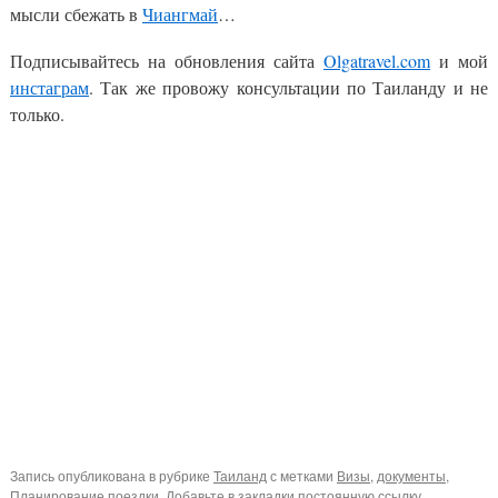
мысли сбежать в
Чиангмай
…
Подписывайтесь на обновления сайта
Olgatravel.com
и мой
инстаграм
. Так же провожу консультации по Таиланду и не
только.
Запись опубликована в рубрике
Таиланд
с метками
Визы
,
документы
,
Планирование поездки
. Добавьте в закладки
постоянную ссылку
.