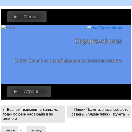
► Меню
Olgatravel.com
Сайт Ольги о незабываемых путешествиях
► Страны
←
Водный транспорт в Бангкоке:
Пляжи Пхукета: описание, фото,
лодки по реке Чао Прайя и по
отзывы. Лучшие пляжи Пхукета
→
каналам
»
Записи
Таиланд