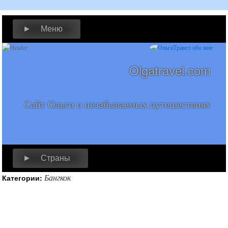
► Меню
Olgatravel.com
Сайт Ольги о незабываемых путешествиях
► Страны
Бангкок
Категории: