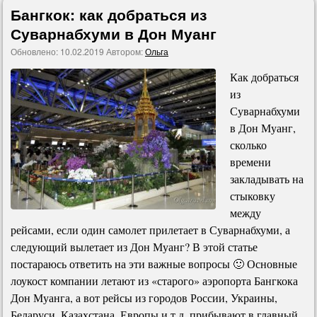
Бангкок: как добраться из
Суварнабхуми в Дон Муанг
Обновлено:
10.02.2019
Автором:
Ольга
Как добраться
из
Суварнабхуми
в Дон Муанг,
сколько
времени
закладывать на
стыковку
между
рейсами, если один самолет прилетает в Суварнабхуми, а
следующий вылетает из Дон Муанг? В этой статье
постараюсь ответить на эти важные вопросы 🙂 Основные
лоукост компании летают из «старого» аэропорта Бангкока
Дон Муанга, а вот рейсы из городов России, Украины,
Беларуси, Казахстана, Европы и т.д. прибывают в главный