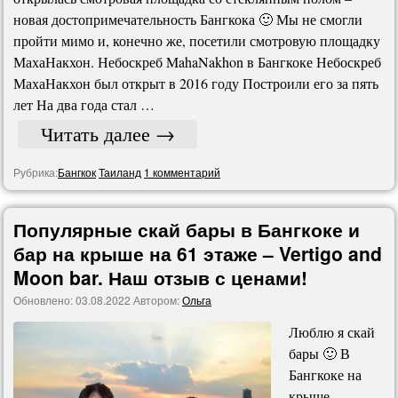
новая достопримечательность Бангкока 🙂 Мы не смогли
пройти мимо и, конечно же, посетили смотровую площадку
МахаНакхон. Небоскреб MahaNakhon в Бангкоке Небоскреб
МахаНакхон был открыт в 2016 году Построили его за пять
лет На два года стал …
Читать далее
→
Рубрика:
Бангкок
Таиланд
1 комментарий
Популярные скай бары в Бангкоке и
бар на крыше на 61 этаже – Vertigo and
Moon bar. Наш отзыв с ценами!
Обновлено:
03.08.2022
Автором:
Ольга
Люблю я скай
бары 🙂 В
Бангкоке на
крыше