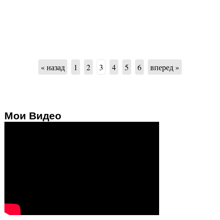
« назад
1
2
3
4
5
6
вперед »
Мои Видео