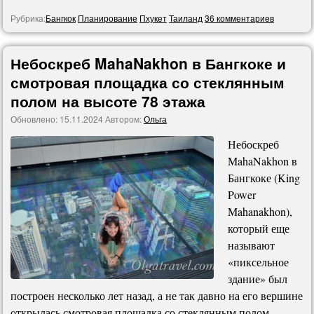
Рубрика:
Бангкок
Планирование
Пхукет
Таиланд
36 комментариев
Небоскреб MahaNakhon в Бангкоке и
смотровая площадка со стеклянным
полом на высоте 78 этажа
Обновлено:
15.11.2024
Автором:
Ольга
Небоскреб
MahaNakhon в
Бангкоке (King
Power
Mahanakhon),
который еще
называют
«пиксельное
здание» был
построен несколько лет назад, а не так давно на его вершине
открылась смотровая площадка со стеклянным полом –