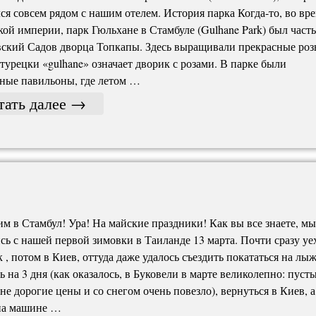
ся совсем рядом с нашим отелем. История парка Когда-то, во вр
ой империи, парк Гюльхане в Стамбуле (Gulhane Park) был част
ский Садов дворца Топкапы. Здесь выращивали прекрасные роз
 турецки «gulhane» означает дворик с розами. В парке были
ные павильоны, где летом …
тать далее
→
м в Стамбул! Ура! На майские праздники! Как вы все знаете, мы
сь с нашей первой зимовки в Таиланде 13 марта. Почти сразу уе
 , потом в Киев, оттуда даже удалось съездить покататься на лыж
ь на 3 дня (как оказалось, в Буковели в марте великолепно: пуст
 не дорогие цены и со снегом очень повезло), вернуться в Киев, а
 на машине …