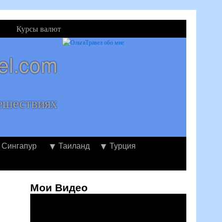
Курсы валют
el.com
ешествиях
Сингапур
Таиланд
Турция
Мои Видео