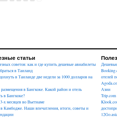
езные статьи
Поле
езных советов: как и где купить дешевые авиабилеты
Дешевые
браться в Таиланд
Booking
дохнуть в Таиланде две недели за 1000 долларов на
отелей п
Agoda.c
размещения в Бангкоке. Какой район и отель
Азии
ь в Бангкоке?
Trip.com
3-х месяцев во Вьетнаме
Klook.co
в Камбодже. Наши впечатления, итоги, советы и
достопри
ендации
12Go.asi