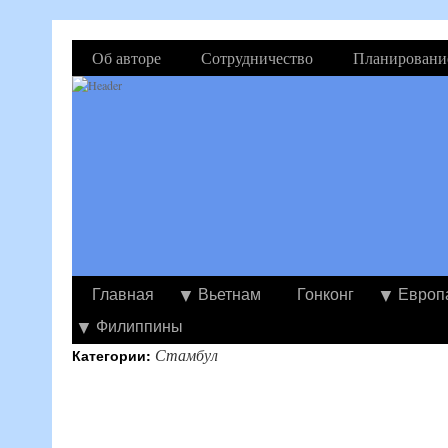
Об авторе
Сотрудничество
Планировани
Главная
Вьетнам
Гонконг
Европ
Филиппины
Стамбул
Категории: