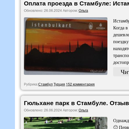
Оплата проезда в Стамбуле: Истамбу
Обновлено:
26.06.2024
Автором:
Ольга
Истамбу
Когда в
дешевле
поездку
находят
транспо
достопр
Чи
Рубрика:
Стамбул
Турция
152 комментария
Гюльхане парк в Стамбуле. Отзыв
Обновлено:
26.06.2024
Автором:
Ольга
Однажды
🙂 Перв