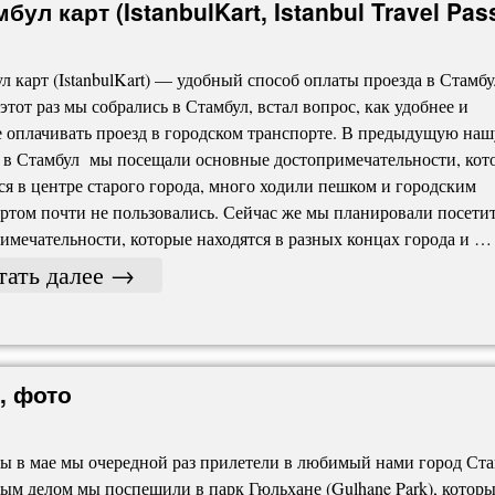
л карт (IstanbulKart, Istanbul Travel Pas
л карт (IstanbulKart) — удобный способ оплаты проезда в Стамбу
 этот раз мы собрались в Стамбул, встал вопрос, как удобнее и
 оплачивать проезд в городском транспорте. В предыдущую наш
 в Стамбул мы посещали основные достопримечательности, кот
ся в центре старого города, много ходили пешком и городским
ртом почти не пользовались. Сейчас же мы планировали посети
имечательности, которые находятся в разных концах города и …
тать далее
→
, фото
 в мае мы очередной раз прилетели в любимый нами город Ст
ым делом мы поспешили в парк Гюльхане (Gulhane Park), котор