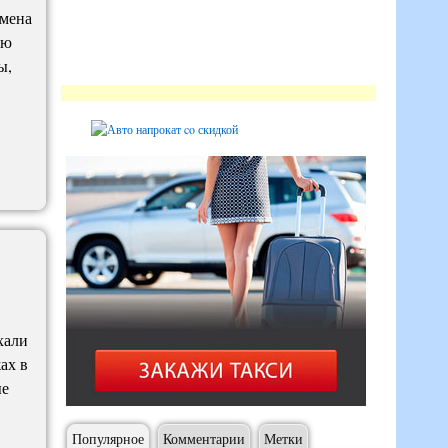
емена
ью
ы,
хали
ах в
ые
Популярное
Комментарии
Метки