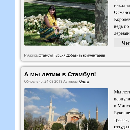
находил
Османск
Королев
ведь по
деревян
Чи
Рубрика:
Стамбул
Турция
Добавить комментарий
А мы летим в Стамбул!
Обновлено:
24.08.2013
Автором:
Ольга
Мы лети
вернули
в Минск
Буковле
трассы,
оттуда