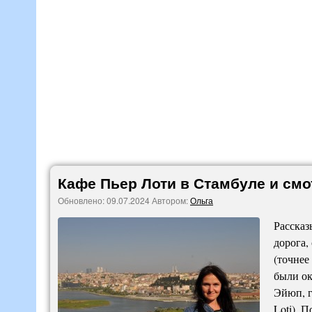
Кафе Пьер Лоти в Стамбуле и см
Обновлено:
09.07.2024
Автором:
Ольга
Рассказ
дорога,
(точнее
были ок
Эйюп, г
Loti). 