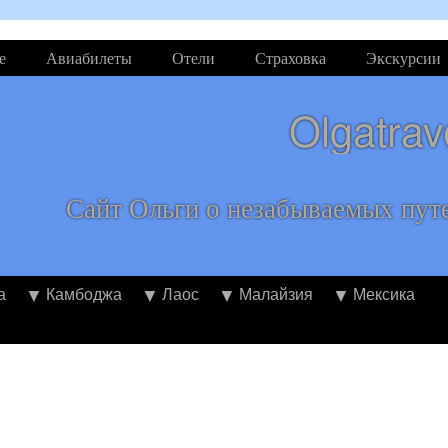
е
Авиабилеты
Отели
Страховка
Экскурсии
Olgatrav
Сайт Ольги о незабываемых пут
а
Камбоджа
Лаос
Малайзия
Мексика