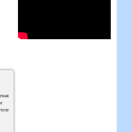
тная
ле
отеле