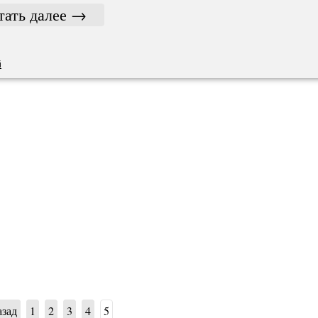
тать далее
→
й
азад
1
2
3
4
5