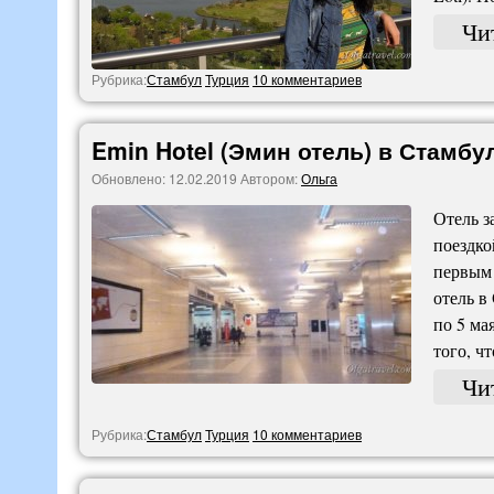
Чи
Рубрика:
Стамбул
Турция
10 комментариев
Emin Hotel (Эмин отель) в Стамбу
Обновлено:
12.02.2019
Автором:
Ольга
Отель з
поездко
первым 
отель в
по 5 ма
того, ч
Чи
Рубрика:
Стамбул
Турция
10 комментариев