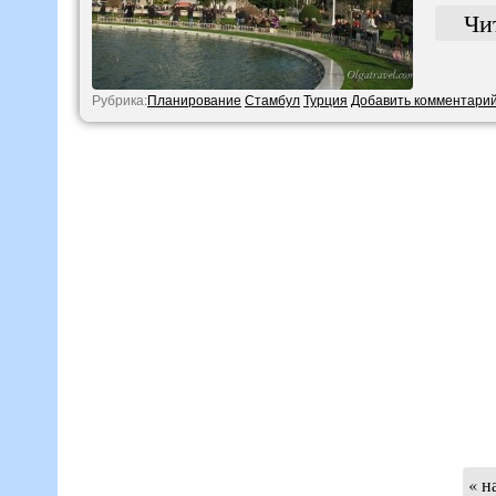
Чи
Рубрика:
Планирование
Стамбул
Турция
Добавить комментари
« н