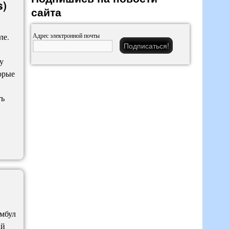
s)
сайта
ле.
Адрес электронной почты
у
орые
ть
амбул
ый