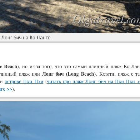
Лонг бич на Ко Ланте
e Beach)
, но из-за того, что это самый длинный пляж Ко Лан
Лонг бич (Long Beach).
 длинный пляж или
Кстати, пляж с т
ой
острове Пхи Пхи
(
читать про пляж Лонг бич на Пхи Пхи 
нге >>
).