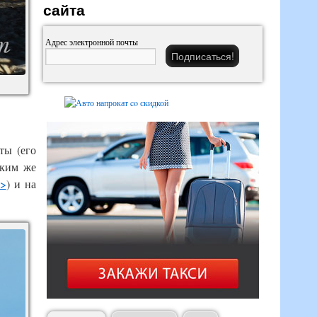
сайта
Адрес электронной почты
ты (его
аким же
>>
) и на