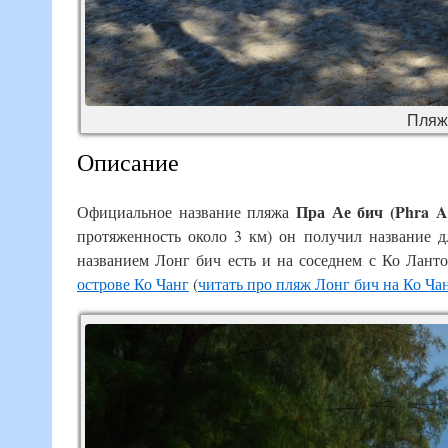
Пляж 
Описание
Пра Ае бич
(Phra A
Официальное название пляжа
протяженность около 3 км) он получил название
названием Лонг бич есть и на соседнем с Ко Лант
острове Ко Чанг
(
читать про пляж Лонг бич на Ко Ча