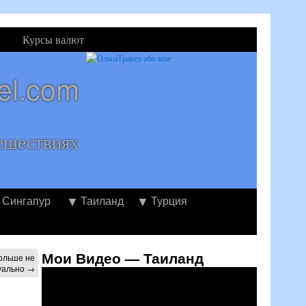
Курсы валют
el.com
ешествиях
Сингапур
Таиланд
Турция
Мои Видео — Таиланд
Больше не
уально
→