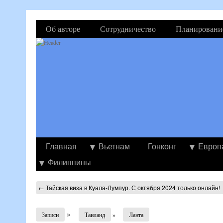
Об авторе
Сотрудничество
Планировани
Главная
Вьетнам
Гонконг
Европ
Филиппины
←
Тайская виза в Куала-Лумпур. С октября 2024 только онлайн!
»
Записи
Таиланд
»
Ланта