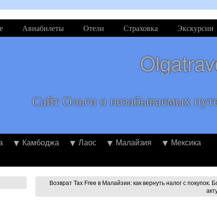
е
Авиабилеты
Отели
Страховка
Экскурсии
Olgatrav
Сайт Ольги о незабываемых пут
а
Камбоджа
Лаос
Малайзия
Мексика
Возврат Tax Free в Малайзии: как вернуть налог с покупок. 
акт