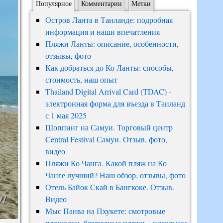
Популярное
Комментарии
Метки
Остров Ланта в Таиланде: подробная
информация и наши впечатления
Пляжи Ланты: описание, особенности,
отзывы, фото
Как добраться до Ко Ланты: способы,
стоимость, наш опыт
Thailand Digital Arrival Card (TDAC) -
электронная форма для въезда в Таиланд
с 1 мая 2025
Шоппинг на Самуи. Торговый центр
Central Festival Самуи. Отзыв, фото,
видео
Пляжи Ко Чанга. Какой пляж на Ко
Чанге лучший? Наш обзор, отзывы, фото
Отель Байок Скай в Бангкоке. Отзыв.
Видео
Мыс Панва на Пхукете: смотровые
площадки, безлюдные пляжи – идеальное