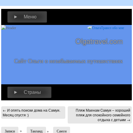
► Меню
Olgatravel.com
Сайт Ольги о незабываемых путешествиях
► Страны
←
И опять поиски дома на Самуи.
Пляж Маенам Cамуи – хороший
Месяц спустя :)
пляж для спокойного семейного
отдыха с детьми
→
»
Записи
Таиланд
»
Самуи