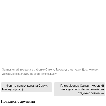
Запись опубликована в рубрике
Самуи
,
Таиланд
с метками
Дом
,
Жилье
.
Добавьте в закладки
постоянную ссылку
.
←
И опять поиски дома на Самуи.
Пляж Маенам Cамуи – хороший
Месяц спустя :)
пляж для спокойного семейного
отдыха с детьми
→
Поделись с друзьями