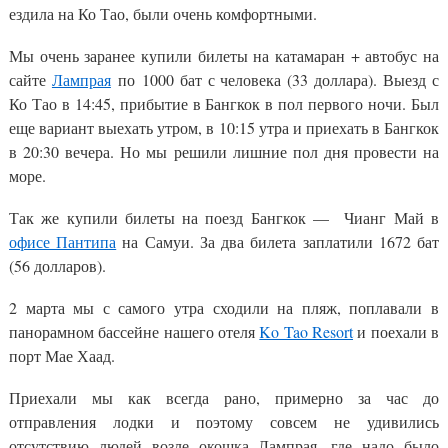
ездила на Ко Тао, были очень комфортными.
Мы очень заранее купили билеты на катамаран + автобус на
сайте
Лампрая
по 1000 бат с человека (33 доллара). Выезд с
Ко Тао в 14:45, прибытие в Бангкок в пол первого ночи. Был
еще вариант выехать утром, в 10:15 утра и приехать в Бангкок
в 20:30 вечера. Но мы решили лишние пол дня провести на
море.
Так же купили билеты на поезд Бангкок — Чианг Май в
офисе Пантипа
на Самуи. За два билета заплатили 1672 бат
(56 долларов).
2 марта мы с самого утра сходили на пляж, поплавали в
панорамном бассейне нашего отеля
Ko Tao Resort
и поехали в
порт Мае Хаад.
Приехали мы как всегда рано, примерно за час до
отправления лодки и поэтому совсем не удивились
отсутствию людей возле окошка Лампрая, где надо было