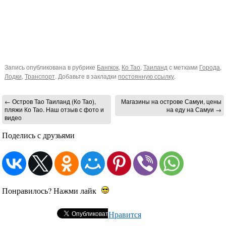
Запись опубликована в рубрике
Бангкок
,
Ко Тао
,
Таиланд
с метками
Города
,
Лодки
,
Транспорт
. Добавьте в закладки
постоянную ссылку
.
←
Остров Тао Таиланд (Ко Тао),
Магазины на острове Самуи, цены
пляжи Ко Тао. Наш отзыв с фото и
на еду на Самуи
→
видео
Поделись с друзьями
Понравилось? Нажми лайк
Нравится