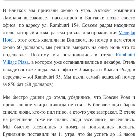
В Бангкок мы приехали около 6 утра. Автобус компании
Лампаря высаживает пассажиров в Бангкоке возле своего
офиса, по адресу ул. Rambuttri 154. Совсем рядом находится
отель, который я тоже рассматривала для проживания
Viengtai
Hotel
, этот отель хвалили на Винском, но номер в нем стоил
около 60 долларов, мы решили выбрать на одну ночь что-то
подешевле. Поэтому мы остановились в отеле
Rambuttri
Village Plaza
, в котором уже останавливались в декабре. Отель
находится тоже недалеко с офисом Лампрая и Коасан Роад, в
переулке – soi Rambuttri 95. Мы взяли самый дешевый номер
за 850 бат (28 долларов).
Мы быстро дошли до отеля, убедились, что Коасан Роад и
прилегающие улицы никогда не спят! В близлежащих барах
сидели люди, кто-то пил пиво, а кто-то уже завтракал. В отеле
на ресепшене тоже не спали: люди заселялись, выселялись.
Мы быстро заселились в номер и попытались поспать.
Будильник поставили на 11 утра, что бы успеть до 12 часов