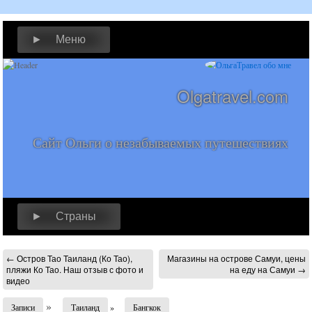
► Меню
Olgatravel.com
Сайт Ольги о незабываемых путешествиях
► Страны
←
Остров Тао Таиланд (Ко Тао),
Магазины на острове Самуи, цены
пляжи Ко Тао. Наш отзыв с фото и
на еду на Самуи
→
видео
»
Записи
Таиланд
»
Бангкок