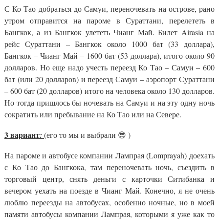
С Ко Тао добраться до Самуи, переночевать на острове, рано
утром отправится на пароме в Сураттани, перелететь в
Бангкок, а из Бангкок улететь Чианг Май. Билет Airasia на
рейс Сураттани – Бангкок около 1000 бат (33 доллара),
Бангкок – Чианг Май – 1600 бат (53 доллара), итого около 90
долларов. Но еще надо учесть переезд Ко Тао – Самуи – 600
бат (или 20 долларов) и переезд Самуи – аэропорт Сураттани
– 600 бат (20 долларов) итого на человека около 130 долларов.
Но тогда пришлось бы ночевать на Самуи и на эту одну ночь
сократить или пребывание на Ко Тао или на Севере.
3 вариант
:
(его то мы и выбрали 😎 )
На пароме и автобусе компании Лампрая (Lomprayah) доехать
с Ко Тао до Бангкока, там переночевать ночь, съездить в
торговый центр, снять деньги с карточки Ситибанка и
вечером уехать на поезде в Чианг Май. Конечно, я не очень
люблю переезды на автобусах, особенно ночные, но в моей
памяти автобусы компании Лампрая, которыми я уже как то