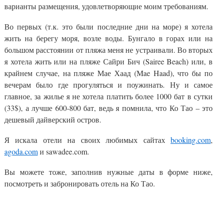
варианты размещения, удовлетворяющие моим требованиям.
Во первых (т.к. это были последние дни на море) я хотела
жить на берегу моря, возле воды. Бунгало в горах или на
большом расстоянии от пляжа меня не устраивали. Во вторых
я хотела жить или на пляже Сайри Бич (Sairee Beach) или, в
крайнем случае, на пляже Мае Хаад (Mae Haad), что бы по
вечерам было где прогуляться и поужинать. Ну и самое
главное, за жилье я не хотела платить более 1000 бат в сутки
(33$), а лучше 600-800 бат, ведь я помнила, что Ко Тао – это
дешевый дайверский остров.
Я искала отели на своих любимых сайтах
booking.com
,
agoda.com
и sawadee.com.
Вы можете тоже, заполнив нужные даты в форме ниже,
посмотреть и забронировать отель на Ко Тао.