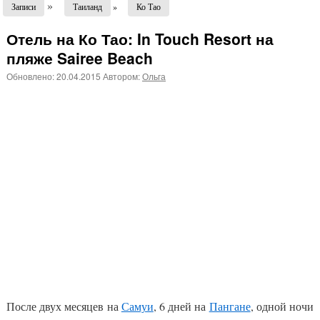
»
Записи
Таиланд
»
Ко Тао
Отель на Ко Тао: In Touch Resort на
пляже Sairee Beach
Обновлено:
20.04.2015
Автором:
Ольга
После двух месяцев на
Самуи
, 6 дней на
Пангане
, одной ночи