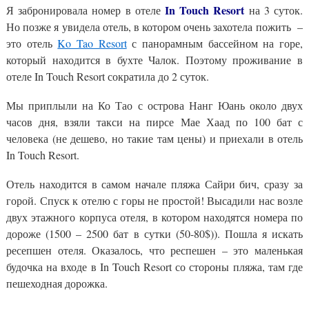
In Touch Resort
Я забронировала номер в отеле
на 3 суток.
Но позже я увидела отель, в котором очень захотела пожить –
это отель
Ko Tao Resort
с панорамным бассейном на горе,
который находится в бухте Чалок. Поэтому проживание в
отеле In Touch Resort сократила до 2 суток.
Мы приплыли на Ко Тао с острова Нанг Юань около двух
часов дня, взяли такси на пирсе Мае Хаад по 100 бат с
человека (не дешево, но такие там цены) и приехали в отель
In Touch Resort.
Отель находится в самом начале пляжа Сайри бич, сразу за
горой. Спуск к отелю с горы не простой! Высадили нас возле
двух этажного корпуса отеля, в котором находятся номера по
дороже (1500 – 2500 бат в сутки (50-80$)). Пошла я искать
ресепшен отеля. Оказалось, что респешен – это маленькая
будочка на входе в In Touch Resort со стороны пляжа, там где
пешеходная дорожка.