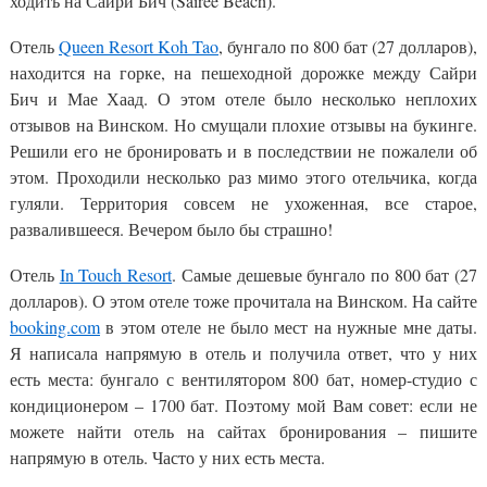
ходить на Сайри Бич (Sairee Beach).
Отель
Queen Resort Koh Tao
, бунгало по 800 бат (27 долларов),
находится на горке, на пешеходной дорожке между Сайри
Бич и Мае Хаад. О этом отеле было несколько неплохих
отзывов на Винском. Но смущали плохие отзывы на букинге.
Решили его не бронировать и в последствии не пожалели об
этом. Проходили несколько раз мимо этого отельчика, когда
гуляли. Территория совсем не ухоженная, все старое,
развалившееся. Вечером было бы страшно!
Отель
In Touch Resort
. Самые дешевые бунгало по 800 бат (27
долларов). О этом отеле тоже прочитала на Винском. На сайте
booking.com
в этом отеле не было мест на нужные мне даты.
Я написала напрямую в отель и получила ответ, что у них
есть места: бунгало с вентилятором 800 бат, номер-студио с
кондиционером – 1700 бат. Поэтому мой Вам совет: если не
можете найти отель на сайтах бронирования – пишите
напрямую в отель. Часто у них есть места.