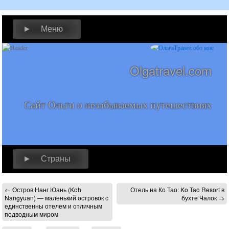
► Меню
Olgatravel.com
Сайт Ольги о незабываемых путешествиях
► Страны
←
Остров Нанг Юань (Koh
Отель на Ко Тао: Ko Tao Resort в
Nangyuan) — маленький островок с
бухте Чалок
→
единственны отелем и отличным
подводным миром