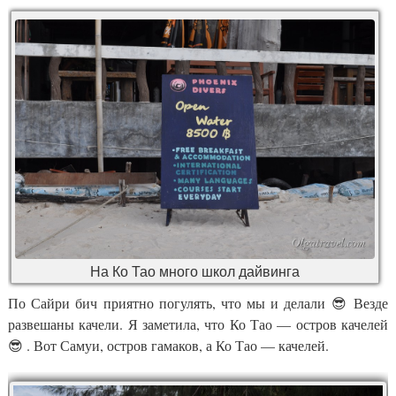
На Ко Тао много школ дайвинга
По Сайри бич приятно погулять, что мы и делали 😎 Везде
развешаны качели. Я заметила, что Ко Тао — остров качелей
😎 . Вот Самуи, остров гамаков, а Ко Тао — качелей.