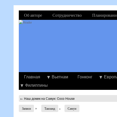
Об авторе
Сотрудничество
Планировани
Главная
Вьетнам
Гонконг
Европ
Филиппины
←
Наш домик на Самуи: Coco House
»
Записи
Таиланд
»
Самуи