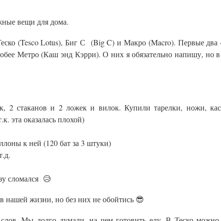
жные вещи для дома.
еско (Tesco Lotus), Биг С (Big C) и Макро (Macro). Первые два
бее Метро (Каш энд Кэрри). О них я обязательно напишу, но в
к, 2 стаканов и 2 ложек и вилок. Купили тарелки, ножи, ка
к. эта оказалась плохой)
ллоны к ней (120 бат за 3 штуки)
.д.
азу сломался 😥
в нашей жизни, но без них не обойтись 😎
 слов. Мы долго думали, на чем готовить еду. В Теско можно