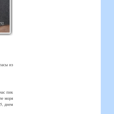
пасы из
час пик
ле моря
5, днем