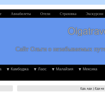
е
Авиабилеты
Отели
Страховка
Экскурсии
Olgatrav
Сайт Ольги о незабываемых пут
а
Камбоджа
Лаос
Малайзия
Мексика
Еда, еда :) Еда н