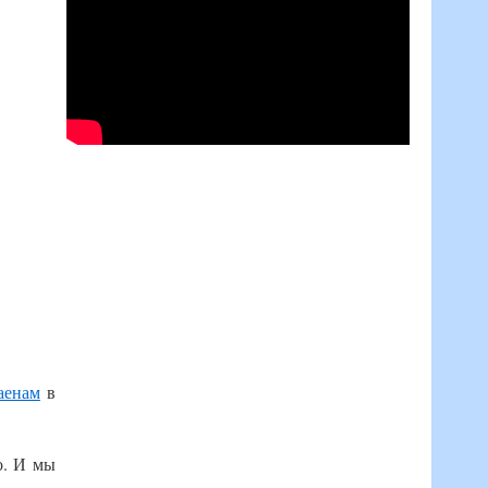
аенам
в
о. И мы