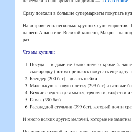
переехали в наш временный домик — в
Coco House
.
Сразу поехали в большие супермаркеты покупать ну
На острове есть несколько крупных супермаркетов: Т
нашего Ашана или Великой кишени, Макро – на подо
раз.
Что мы купили:
Посуда – в доме не было ничего кроме 2 чаше
сковородку (потом пришлось покупать еще одну, т.
Блендер (200 бат) – делать шейки
Маленькую газовую плитку (299 бат) и газовые ба
Всякие средства для мытья, тряпочки, салфетки и т
Гамак (390 бат)
Раскладной стульчик (399 бат), который почти ср
И много всяких других мелочей, которые не заметны 
По поводу газовой плиты хочу написать несколько