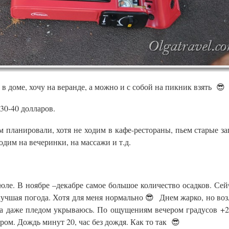
в доме, хочу на веранде, а можно и с собой на пикник взять 😎
30-40 долларов.
м планировали, хотя не ходим в кафе-рестораны, пьем старые за
одим на вечеринки, на массажи и т.д.
ле. В ноябре –декабре самое большое количество осадков. Сей
я лучшая погода. Хотя для меня нормально 😎 Днем жарко, но воз
да даже пледом укрываюсь. По ощущениям вечером градусов +2
ром. Дождь минут 20, час без дождя. Как то так 😎