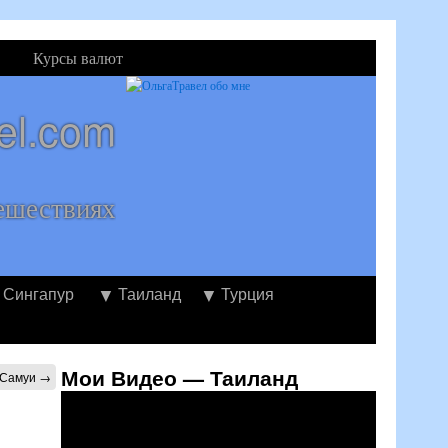
Курсы валют
el.com
ешествиях
Сингапур
Таиланд
Турция
Мои Видео — Таиланд
а Самуи
→