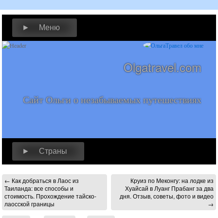
► Меню
Olgatravel.com
Сайт Ольги о незабываемых путешествиях
► Страны
←
Как добраться в Лаос из
Круиз по Меконгу: на лодке из
Таиланда: все способы и
Хуайсай в Луанг Прабанг за два
стоимость. Прохождение тайско-
дня. Отзыв, советы, фото и видео
лаосской границы
→