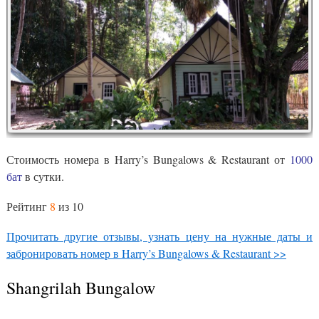
Стоимость номера в Harry’s Bungalows & Restaurant от
1000
бат
в сутки.
Рейтинг
8
из 10
Прочитать другие отзывы, узнать цену на нужные даты и
забронировать номер в Harry’s Bungalows & Restaurant >>
Shangrilah Bungalow