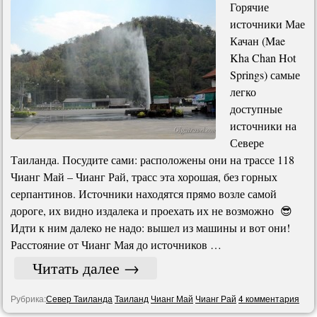
Горячие
источники Мае
Качан (Mae
Kha Chan Hot
Springs) самые
легко
доступные
источники на
Севере
Таиланда. Посудите сами: расположены они на трассе 118
Чианг Май – Чианг Рай, трасс эта хорошая, без горных
серпантинов. Источники находятся прямо возле самой
дороге, их видно издалека и проехать их не возможно 😎
Идти к ним далеко не надо: вышел из машины и вот они!
Расстояние от Чианг Мая до источников …
Читать далее
→
Рубрика:
Север Таиланда
Таиланд
Чианг Май
Чианг Рай
4 комментария