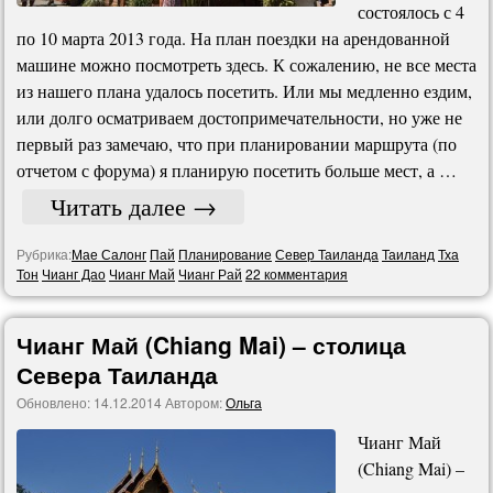
состоялось с 4
по 10 марта 2013 года. На план поездки на арендованной
машине можно посмотреть здесь. К сожалению, не все места
из нашего плана удалось посетить. Или мы медленно ездим,
или долго осматриваем достопримечательности, но уже не
первый раз замечаю, что при планировании маршрута (по
отчетом с форума) я планирую посетить больше мест, а …
Читать далее
→
Рубрика:
Мае Салонг
Пай
Планирование
Север Таиланда
Таиланд
Тха
Тон
Чианг Дао
Чианг Май
Чианг Рай
22 комментария
Чианг Май (Chiang Mai) – столица
Севера Таиланда
Обновлено:
14.12.2014
Автором:
Ольга
Чианг Май
(Chiang Mai) –