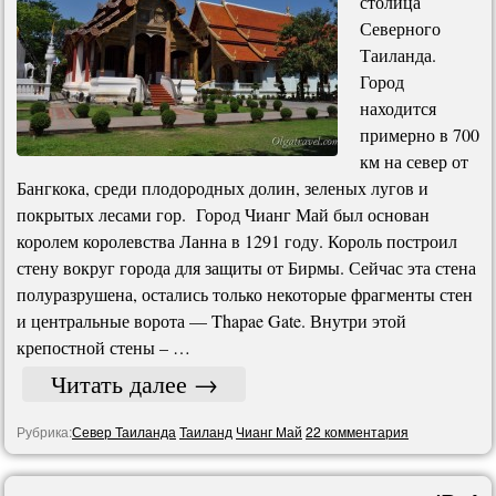
столица
Северного
Таиланда.
Город
находится
примерно в 700
км на север от
Бангкока, среди плодородных долин, зеленых лугов и
покрытых лесами гор. Город Чианг Май был основан
королем королевства Ланна в 1291 году. Король построил
стену вокруг города для защиты от Бирмы. Сейчас эта стена
полуразрушена, остались только некоторые фрагменты стен
и центральные ворота — Thapae Gate. Внутри этой
крепостной стены – …
Читать далее
→
Рубрика:
Север Таиланда
Таиланд
Чианг Май
22 комментария