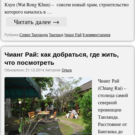
Кхун (Wat Rong Khun) – совсем новый храм, строительство
которого началось в …
Читать далее
→
Рубрика:
Север Таиланда
Таиланд
Чианг Рай
9 комментариев
Чианг Рай: как добраться, где жить,
что посмотреть
Обновлено:
21.12.2014
Автором:
Ольга
Чианг Рай
(Chiang Rai) –
столица самой
северной
провинции
Таиланда.
Расстояние от
Бангкока до