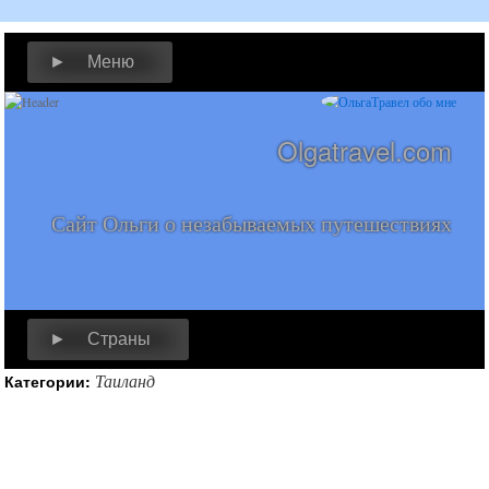
► Меню
Olgatravel.com
Сайт Ольги о незабываемых путешествиях
► Страны
Таиланд
Категории: