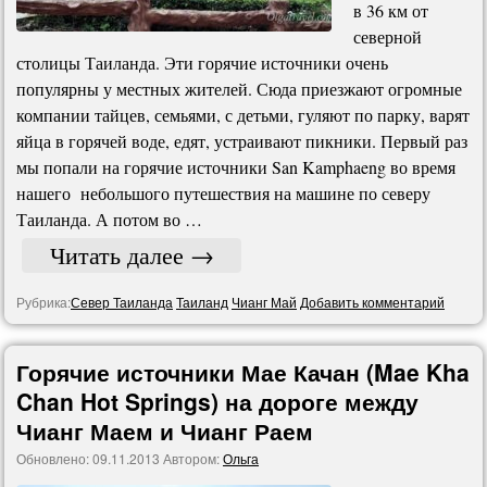
в 36 км от
северной
столицы Таиланда. Эти горячие источники очень
популярны у местных жителей. Сюда приезжают огромные
компании тайцев, семьями, с детьми, гуляют по парку, варят
яйца в горячей воде, едят, устраивают пикники. Первый раз
мы попали на горячие источники San Kamphaeng во время
нашего небольшого путешествия на машине по северу
Таиланда. А потом во …
Читать далее
→
Рубрика:
Север Таиланда
Таиланд
Чианг Май
Добавить комментарий
Горячие источники Мае Качан (Mae Kha
Chan Hot Springs) на дороге между
Чианг Маем и Чианг Раем
Обновлено:
09.11.2013
Автором:
Ольга