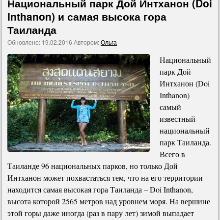
Национальный парк Дой Интханон (Doi
Inthanon) и самая высока гора
Таиланда
Обновлено:
19.02.2016
Автором:
Ольга
Национальный
парк Дой
Интханон (Doi
Inthanon)
самый
известный
национальный
парк Таиланда.
Всего в
Таиланде 96 национальных парков, но только Дой
Интханон может похвастаться тем, что на его территории
находится самая высокая гора Таиланда – Doi Inthanon,
высота которой 2565 метров над уровнем моря. На вершине
этой горы даже иногда (раз в пару лет) зимой выпадает