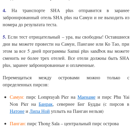
4.
На транспорте SHA plus отправится в заранее
забронированный отель SHA plus на Самуи и не выходить из
номера до результата теста.
5.
Если тест отрицательный – ура, вы свободны! Оставшиеся
дни вы можете провести на Самуи, Пангане или Ко Тао, при
этом за все 5 дней программы Samui plus sandbox вы можете
сменить не более трех отелей. Все отели должны быть SHA
plus, заранее забронированные и оплаченные.
Перемещаться между островами можно только с
определенных пирсов:
Самуи:
пирс Lomprayah Pier на
Маенаме
и пирс Phu Yai
Non Pier на
Банрак
, севернее Биг Будды (с пирсов в
Натоне
и
Липа Ной
уплыть на Панган нельзя)
Панган:
пирс Thong Sala – центральный пирс острова