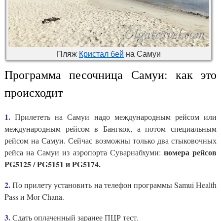
Пляж
Кристал бей
на Самуи
Программа песочница Самуи: как это
происходит
1.
Прилететь на Самуи надо международным рейсом или
международным рейсом в Бангкок, а потом специальным
рейсом на Самуи. Сейчас возможны только два стыковочных
номера рейсов
рейса на Самуи из аэропорта Суварнабхуми:
PG5125 / PG5151 и PG5174.
2.
По прилету установить на телефон программы Samui Health
Pass и Mor Chana.
3.
Сдать оплаченный заранее ПЦР тест.