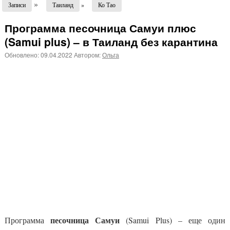
»
Записи
Таиланд
»
Ко Тао
Программа песочница Самуи плюс
(Samui plus) – в Таиланд без карантина
Обновлено:
09.04.2022
Автором:
Ольга
песочница Самуи
Программа
(Samui Plus) – еще один