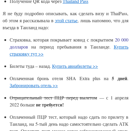
Получение QR кода через
Thailand Pass
Я не буду подробно описывать, как сделать визу и ThaiPass,
об этом я рассказывала в
этой статье
, лишь напомню, что для
въезда в Таиланд надо:
Страховка, которая покрывает ковид с покрытием
20 000
долларов
на период пребывания в Таиланде.
Купить
страховку тут >>
Билеты туда – назад.
Купить авиабилеты >>
5 дней
Оплаченная бронь отеля SHA Extra plus на
.
Забронировать отель >>
Отрицательный тест ПЦР перед вылетом
— с 1 апреля
не требуется!
2022 больше
Оплаченный ПЦР тест, который надо сдать по прилету в
Таиланд, на 5-тый день надо самостоятельно сделать АТК
тест. Оплатить тест можно через забронированный отель