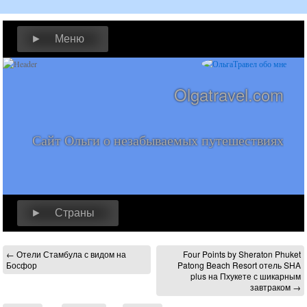
► Меню
Olgatravel.com
Сайт Ольги о незабываемых путешествиях
► Страны
←
Отели Стамбула с видом на
Four Points by Sheraton Phuket
Босфор
Patong Beach Resort отель SHA
plus на Пхукете с шикарным
завтраком
→