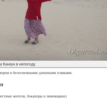
 Канкун в непогоду
 морем и белоснежными длинными пляжами.
ти
местные жители, бэкаперы и зимовщики)