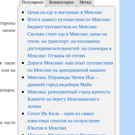
Популярное
Комментарии
Метки
Цены на еду в магазинах в Мексике
Итоги нашего путешествия по Мексике.
стороны
Бюджет путешествия по Мексике.
й линии
Сколько стоит еда в Мексике, цены на
отели, на транспорт, на посещения
достопримечательностей, на сувениры в
Мексике. Отзывы об отелях
Дороги Мексики: наш опыт путешествия
я такие
по Мексике на арендованной машине
, или на
Мексика: Пирамиды Чичен-Ица –
древний город индейцев Майя
Женщин,
Мексика: разноцветный город-крепость
Кампече на берегу Мексиканского
залива
Сенот Ик Киль – один из самых
известных сенотов на полуострове
м часто
Юкатан в Мексике
Мексика, Юкатан: город Прогресо на