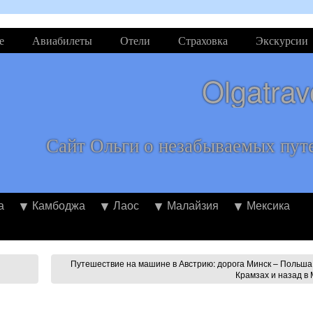
е
Авиабилеты
Отели
Страховка
Экскурсии
Olgatrav
Сайт Ольги о незабываемых пут
а
Камбоджа
Лаос
Малайзия
Мексика
Путешествие на машине в Австрию: дорога Минск – Польша
Крамзах и назад в