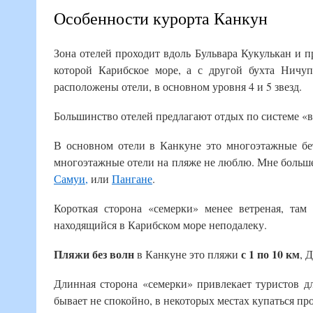
Особенности курорта Канкун
Зона отелей проходит вдоль Бульвара Кукулькан и п
которой Карибское море, а с другой бухта Ничупт
расположены отели, в основном уровня 4 и 5 звезд.
Большинство отелей предлагают отдых по системе «в
В основном отели в Канкуне это многоэтажные бет
многоэтажные отели на пляже не люблю. Мне больше
Самуи,
или
Пангане
.
Короткая сторона «семерки» менее ветреная, та
находящийся в Карибском море неподалеку.
Пляжи без волн
с 1 по 10 км
в Канкуне это пляжи
, 
Длинная сторона «семерки» привлекает туристов д
бывает не спокойно, в некоторых местах купаться пр