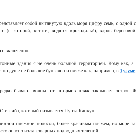
редставляет собой вытянутую вдоль моря цифру семь, с одной 
е (в которой, кстати, водятся крокодилы!), вдоль берегово
се включено».
онные здания с не очень большой территорией. Кому как, а 
 по душе не большие бунгало на пляже как, например, в
Тулуме
м редко бывают волны, от штормов пляж закрывает остров 
ДО изгиба, который называется Пунта Канкун.
линной пляжной полосой, более красивым пляжем, но море та
осто опасно из-за коварных подводных течений.