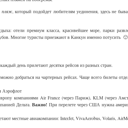
 пляж
, который подойдет любителям уединения, здесь не быва
дыха: отели премиум класса, красивейшее море, парки развл
убов. Многие туристы приезжают в Канкун именно потусить 🙂
каждый день прилетают десятки рейсов из разных стран.
можно добраться на чартерных рейсах. Чаще всего билеты отде
и Аэрофлот
вропу компаниями Air France (через Париж), KLM (через Амст
Важно!
омпанией Дельта.
При перелете через США нужна амери
ают местные авиакомпании: InterJet, VivaAerobus, Volaris, AirM