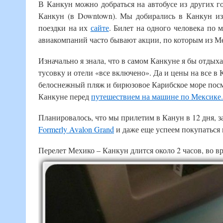
В Канкун можно добраться на автобусе из других г
Канкун (в Downtown). Мы добирались в Канкун и
поездки на их
сайте
. Билет на одного человека по
авиакомпаний часто бывают акции, по которым из Ме
Изначально я знала, что в самом Канкуне я бы отдыха
тусовку и отели «все включено». Да и цены на все в
белоснежный пляж и бирюзовое Карибское море посм
Канкуне перед
путешествием на машине по Мексике.
Планировалось, что мы прилетим в Канун в 12 дня, 
Formerly Avalon Grand
и даже еще успеем покупаться 
Перелет Мехико – Канкун длится около 2 часов, во вр