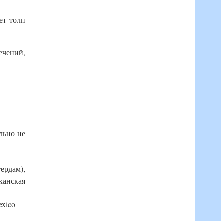
ет толп
ечений,
льно не
ердам),
канская
exico