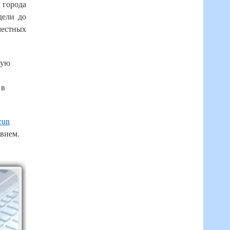
 города
дели до
местных
ную
 в
cun
твием.