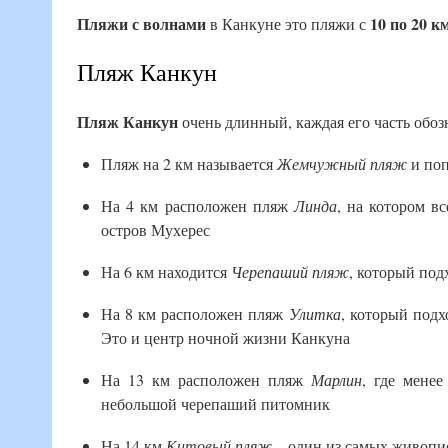
Пляжи с волнами
10 по 20 км
в Канкуне это пляжи с
Пляж Канкун
Пляж Канкун
очень длинный, каждая его часть обоз
Пляж на 2 км называется
Жемчужный пляж
и поп
На 4 км расположен пляж
Линда
, на котором в
остров Мухерес
На 6 км находится
Черепаший пляж
, который под
На 8 км расположен пляж
Улитка
, который подх
Это и центр ночной жизни Канкуна
На 13 км расположен пляж
Марлин
, где мене
небольшой черепаший питомник
На 14 км
Китовый пляж
– один из самых живопи