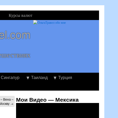
Курсы валют
el.com
ешествиях
Сингапур
Таиланд
Турция
Мои Видео — Мексика
 – Вена –
 Москву
→