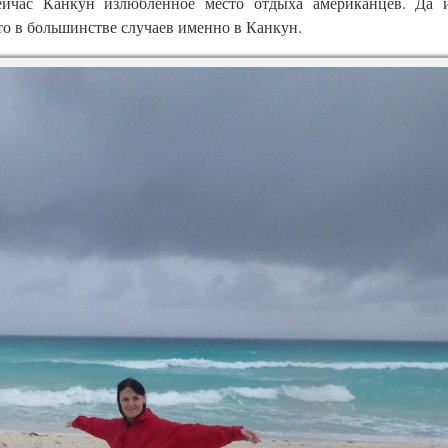
Сейчас Канкун излюбленное место отдыха американцев. Да
то в большинстве случаев именно в Канкун.