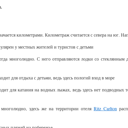
.
начается километрами. Километраж считается с севера на юг. На
улярен у местных жителей и туристов с детьми
сегда многолюдно. С него отправляются лодки со стеклянным 
ходит для отдыха с детьми, ведь здесь пологий вход в море
одит для катания на водных лыжах, ведь здесь нет подводных т
е многолюдно, здесь же на территории отеля
Ritz Carlton
расп
сных пляжей на побережье