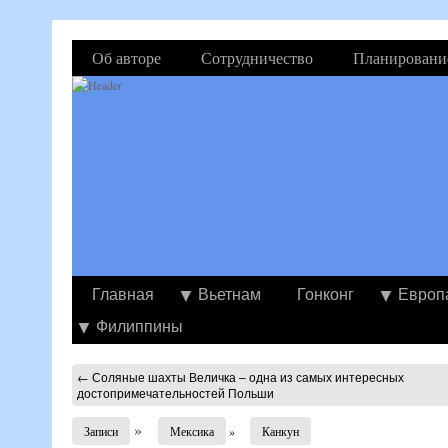
Об авторе
Сотрудничество
Планировани
Главная
Вьетнам
Гонконг
Европ
Филиппины
←
Соляные шахты Величка – одна из самых интересных
достопримечательностей Польши
»
Записи
Мексика
»
Канкун