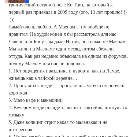
тропический остров (после Ко Тао), на который я
первый раз приехала в 2005 году (ого, 10 лет прошло!!!)
:)))
Ламай очень люблю. А Маенам… ну вообще не
нравится. На худой конец я бы рассмотрела для нас
Чавенг или Бопут, да даже Натон, но только не Маенам.
Мы жили на Маенаме один месяц, потом сбежали
оттуда. Как раз недавно объясняла на одном из форумов,
почему Маенам для нас не подошел:
1. Нет ощущения праздника и курорта, как на Ламае,
живешь как в тайской деревне…
2. Прогуляться негде — прогулочная улочка ну ооочень
короткая
3. Мало кафе и макашниц
4. Вечером негде посидеть, выпить коктейль, послушать
музыку
5. Даже волкинг стрит какая-то маленькая и не
интересная!
6. Много семей с детьми (у нас детей нет и мы выбирали