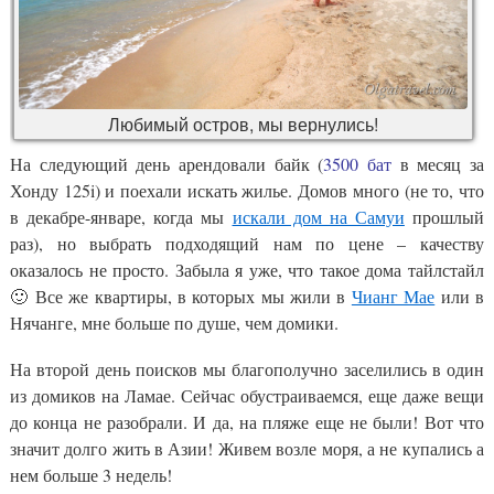
Любимый остров, мы вернулись!
На следующий день арендовали байк (
3500 бат
в месяц за
Хонду 125i) и поехали искать жилье. Домов много (не то, что
в декабре-январе, когда мы
искали дом на Самуи
прошлый
раз), но выбрать подходящий нам по цене – качеству
оказалось не просто. Забыла я уже, что такое дома тайлстайл
🙂 Все же квартиры, в которых мы жили в
Чианг Мае
или в
Нячанге, мне больше по душе, чем домики.
На второй день поисков мы благополучно заселились в один
из домиков на Ламае. Сейчас обустраиваемся, еще даже вещи
до конца не разобрали. И да, на пляже еще не были! Вот что
значит долго жить в Азии! Живем возле моря, а не купались а
нем больше 3 недель!