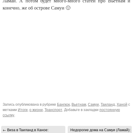
Ламай. А потом будет много-много статей про Вьетнам и
конечно, же об острове Самуи 🙂
Запись опубликована в рубрике
Бангкок
,
Вьетнам
,
Самуи
,
Таиланд
,
Ханой
с
метками
Итоги
,
о жизни
,
Транспорт
. Добавьте в закладки
постоянную
ссылку
.
←
Виза в Таиланд в Ханое:
Недорогие дома на Самуи (Ламай):