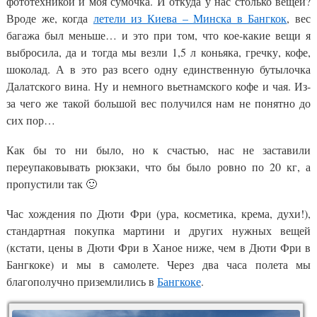
фототехникой и моя сумочка. И откуда у нас столько вещей?
Вроде же, когда
летели из Киева – Минска в Бангкок
, вес
багажа был меньше… и это при том, что кое-какие вещи я
выбросила, да и тогда мы везли 1,5 л коньяка, гречку, кофе,
шоколад. А в это раз всего одну единственную бутылочка
Далатского вина. Ну и немного вьетнамского кофе и чая. Из-
за чего же такой большой вес получился нам не понятно до
сих пор…
Как бы то ни было, но к счастью, нас не заставили
переупаковывать рюкзаки, что бы было ровно по 20 кг, а
пропустили так 🙂
Час хождения по Дюти Фри (ура, косметика, крема, духи!),
стандартная покупка мартини и других нужных вещей
(кстати, цены в Дюти Фри в Ханое ниже, чем в Дюти Фри в
Бангкоке) и мы в самолете. Через два часа полета мы
благополучно приземлились в
Бангкоке
.