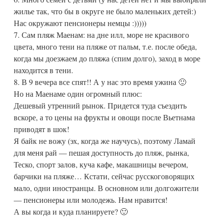
жилье так, что бы в округе не было маленьких детей:)
Нас окружают пенсионеры немцы :)))))
7. Сам пляж Маенам: на дне илл, море не красивого
цвета, много тени на пляже от пальм, т.е. после обеда,
когда мы доезжаем до пляжа (спим долго), заход в море
находится в тени.
8. В 9 вечера все спят!! А у нас это время ужина 🙂
Но на Маенаме один огромный плюс:
Дешевый утренний рынок. Придется туда съездить
вскоре, а то цены на фрукты и овощи после Вьетнама
приводят в шок!
Я байк не вожу (эх, когда же научусь), поэтому Ламай
для меня рай — пешая доступность до пляж, рынка,
Теско, спорт залов, куча кафе, макашницы вечером,
барчики на пляже… Кстати, сейчас русскоговорящих
мало, одни иностранцы. В основном или долгожители
— пенсионеры или молодежь. Нам нравится!
А вы когда и куда планируете? 🙂