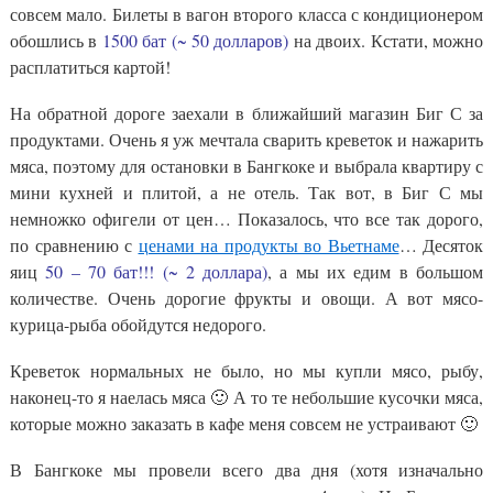
совсем мало. Билеты в вагон второго класса с кондиционером
обошлись в
1500 бат (~ 50 долларов)
на двоих. Кстати, можно
расплатиться картой!
На обратной дороге заехали в ближайший магазин Биг С за
продуктами. Очень я уж мечтала сварить креветок и нажарить
мяса, поэтому для остановки в Бангкоке и выбрала квартиру с
мини кухней и плитой, а не отель. Так вот, в Биг С мы
немножко офигели от цен… Показалось, что все так дорого,
по сравнению с
ценами на продукты во Вьетнаме
… Десяток
яиц
50 – 70 бат!!! (~ 2 доллара)
, а мы их едим в большом
количестве. Очень дорогие фрукты и овощи. А вот мясо-
курица-рыба обойдутся недорого.
Креветок нормальных не было, но мы купли мясо, рыбу,
наконец-то я наелась мяса 🙂 А то те небольшие кусочки мяса,
которые можно заказать в кафе меня совсем не устраивают 🙂
В Бангкоке мы провели всего два дня (хотя изначально