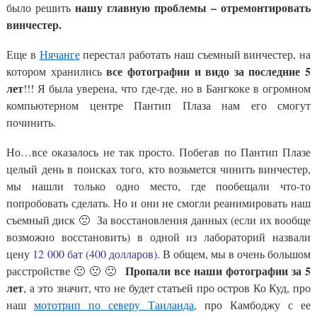
нашу главную проблемы – отремонтировать
было решить
винчестер.
Еще в
Нячанге
перестал работать наш съемный винчестер, на
все фотографии и видо за последние 5
котором хранились
лет
!!! Я была уверена, что где-где, но в Бангкоке в огромном
компьютерном центре Пантип Плаза нам его смогут
починить.
Но…все оказалось не так просто. Побегав по Пантип Плазе
целый день в поисках того, кто возьмется чинить винчестер,
мы нашли только одно место, где пообещали что-то
попробовать сделать. Но и они не смогли реанимировать наш
съемный диск 🙁 За восстановления данных (если их вообще
возможно восстановить) в одной из лабораторий назвали
цену
12 000 бат (400 долларов)
. В общем, мы в очень большом
Пропали все наши фотографии за 5
расстройстве 🙁 🙁 🙁
лет
, а это значит, что не будет статьей про остров Ко Куд, про
наш
мототрип по северу Таиланда
, про Камбоджу с ее