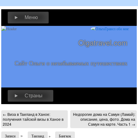
► Меню
Olgatravel.com
Сайт Ольги о незабываемых путешествиях
► Страны
←
Виза в Таиланд в Ханое:
Недорогие дома на Самуи (Ламай):
получения тайской визы в Ханое в
описание, цена, фото. Дома на
2024
Самуи на карте. Часть 1
→
»
Записи
Таиланд
»
Бангкок