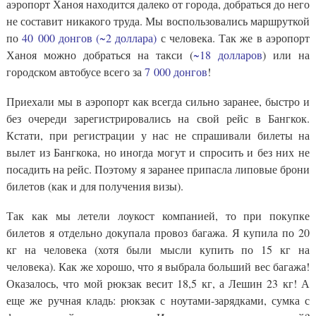
аэропорт Ханоя находится далеко от города, добраться до него
не составит никакого труда. Мы воспользовались маршруткой
по
40 000 донгов (~2 доллара)
с человека. Так же в аэропорт
Ханоя можно добраться на такси (
~18 долларов
) или на
городском автобусе всего за
7 000 донгов
!
Приехали мы в аэропорт как всегда сильно заранее, быстро и
без очереди зарегистрировались на свой рейс в Бангкок.
Кстати, при регистрации у нас не спрашивали билеты на
вылет из Бангкока, но иногда могут и спросить и без них не
посадить на рейс. Поэтому я заранее припасла липовые брони
билетов (как и для получения визы).
Так как мы летели лоукост компанией, то при покупке
билетов я отдельно докупала провоз багажа. Я купила по 20
кг на человека (хотя были мысли купить по 15 кг на
человека). Как же хорошо, что я выбрала больший вес багажа!
Оказалось, что мой рюкзак весит 18,5 кг, а Лешин 23 кг! А
еще же ручная кладь: рюкзак с ноутами-зарядками, сумка с