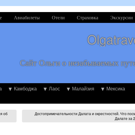
е
Авиабилеты
Отели
Страховка
Экскурсии
Olgatrav
Сайт Ольги о незабываемых пут
а
Камбоджа
Лаос
Малайзия
Мексика
я об
Достопримечательности Далата и окрестностей. Что пос
Далате за 