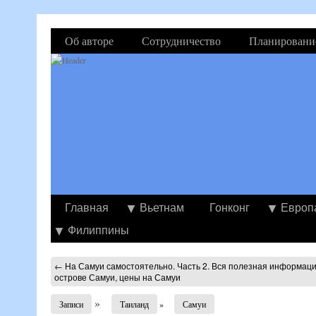
Об авторе
Сотрудничество
Планировани
Главная
Вьетнам
Гонконг
Европ
Филиппины
←
На Самуи самостоятельно. Часть 2. Вся полезная информаци
острове Самуи, цены на Самуи
»
Записи
Таиланд
»
Самуи