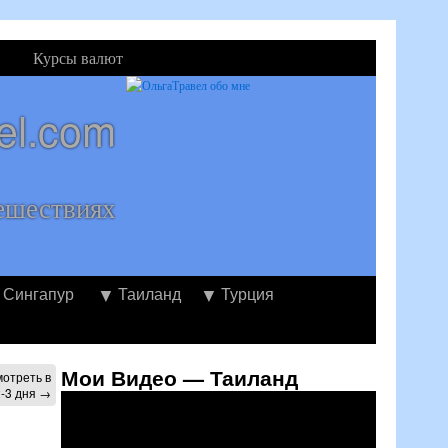
Курсы валют
el.com
ешествиях
Сингапур
Таиланд
Турция
Мои Видео — Таиланд
мотреть в
2-3 дня
→