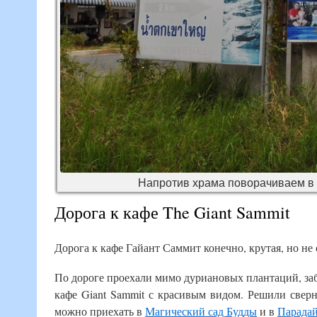
Напротив храма поворачиваем в 
Дорога к кафе The Giant Sammit
Дорога к кафе Гайант Саммит конечно, крутая, но не с
По дороге проехали мимо дуриановых плантаций, заб
кафе Giant Sammit с красивым видом. Решили сверн
можно приехать в
Магический сад Будды
и в
Парадай