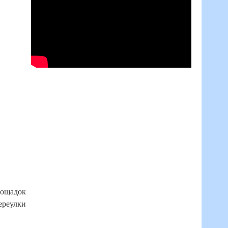
лощадок
ереулки