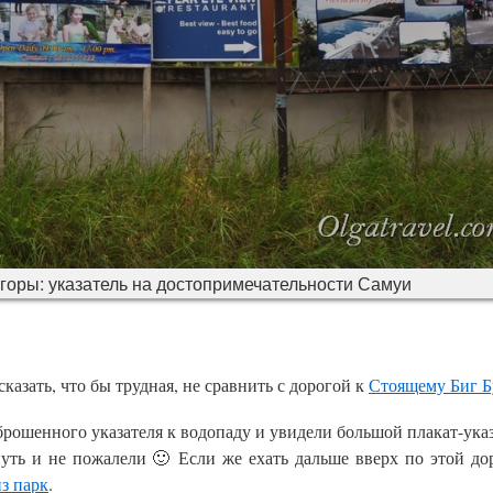
горы: указатель на достопримечательности Самуи
казать, что бы трудная, не сравнить с дорогой к
Стоящему Биг Б
рошенного указателя к водопаду и увидели большой плакат-указ
уть и не пожалели 🙂 Если же ехать дальше вверх по этой дор
з парк
.