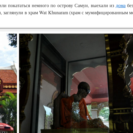
шили покататься немного по острову Самуи, выехали из
дома
без
н, заглянули в храм Wat Khunaram (храм с мумифицированным м