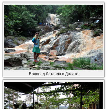
Водопад Датанла в Далате