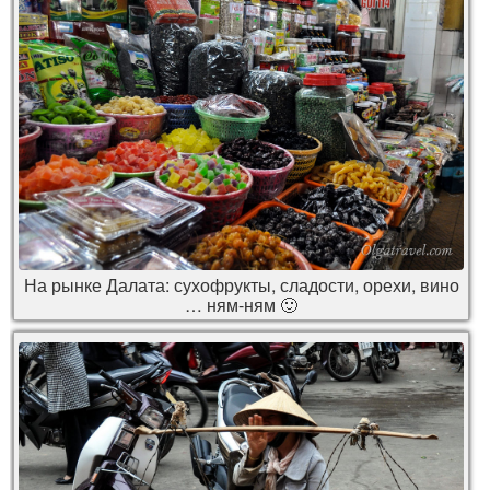
На рынке Далата: сухофрукты, сладости, орехи, вино
… ням-ням 🙂