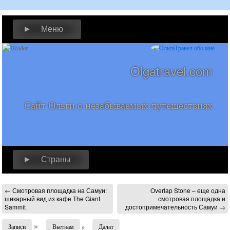
► Меню
Olgatravel.com
Сайт Ольги о незабываемых путешествиях
► Страны
←
Смотровая площадка на Самуи:
Overlap Stone – еще одна
шикарный вид из кафе The Giant
смотровая площадка и
Sammit
достопримечательность Самуи
→
»
Записи
Вьетнам
»
Далат