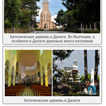
Католическая церковь в Далате. Во Вьетнаме, а
особенно в Далате довольно много католиков
Католическая церковь в Далате