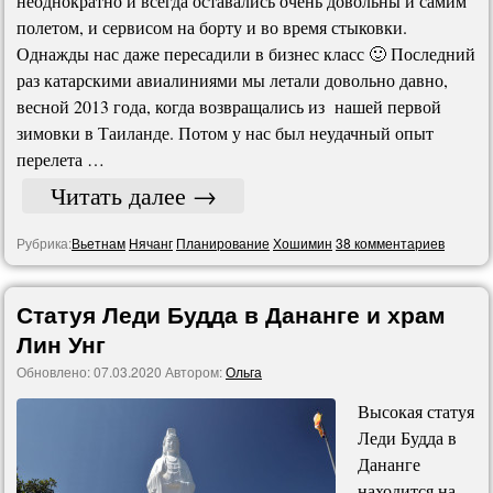
неоднократно и всегда оставались очень довольны и самим
полетом, и сервисом на борту и во время стыковки.
Однажды нас даже пересадили в бизнес класс 🙂 Последний
раз катарскими авиалиниями мы летали довольно давно,
весной 2013 года, когда возвращались из нашей первой
зимовки в Таиланде. Потом у нас был неудачный опыт
перелета …
Читать далее
→
Рубрика:
Вьетнам
Нячанг
Планирование
Хошимин
38 комментариев
Статуя Леди Будда в Дананге и храм
Лин Унг
Обновлено:
07.03.2020
Автором:
Ольга
Высокая статуя
Леди Будда в
Дананге
находится на