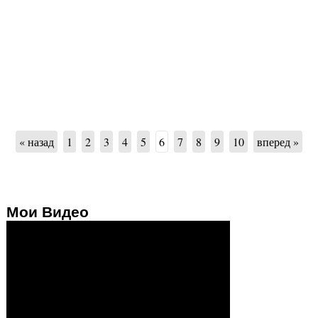
« назад
1
2
3
4
5
6
7
8
9
10
вперед »
Мои Видео