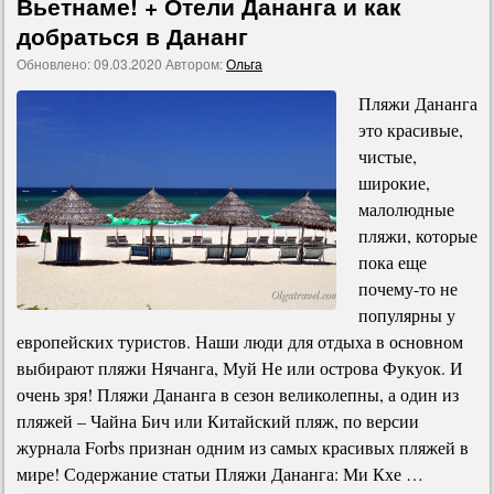
Вьетнаме! + Отели Дананга и как
добраться в Дананг
Обновлено:
09.03.2020
Автором:
Ольга
Пляжи Дананга
это красивые,
чистые,
широкие,
малолюдные
пляжи, которые
пока еще
почему-то не
популярны у
европейских туристов. Наши люди для отдыха в основном
выбирают пляжи Нячанга, Муй Не или острова Фукуок. И
очень зря! Пляжи Дананга в сезон великолепны, а один из
пляжей – Чайна Бич или Китайский пляж, по версии
журнала Forbs признан одним из самых красивых пляжей в
мире! Содержание статьи Пляжи Дананга: Ми Кхе …