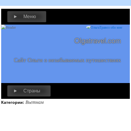
► Меню
Olgatravel.com
Сайт Ольги о незабываемых путешествиях
► Страны
Вьетнам
Категории: