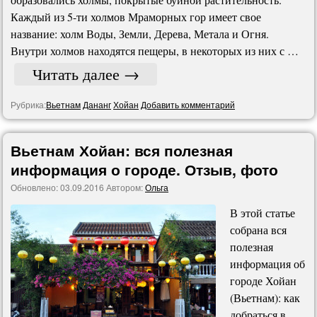
Каждый из 5-ти холмов Мраморных гор имеет свое
название: холм Воды, Земли, Дерева, Метала и Огня.
Внутри холмов находятся пещеры, в некоторых из них с …
Читать далее
→
Рубрика:
Вьетнам
Дананг
Хойан
Добавить комментарий
Вьетнам Хойан: вся полезная
информация о городе. Отзыв, фото
Обновлено:
03.09.2016
Автором:
Ольга
В этой статье
собрана вся
полезная
информация об
городе Хойан
(Вьетнам): как
добраться в