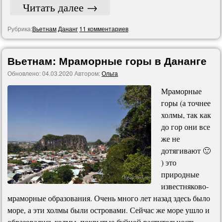
Читать далее
→
Рубрика:
Вьетнам
Дананг
11 комментариев
Вьетнам: Мраморные горы в Дананге
Обновлено:
04.03.2020
Автором:
Ольга
Мраморные
горы (а точнее
холмы, так как
до гор они все
же не
дотягивают 🙂
) это
природные
известняково-
мраморные образования. Очень много лет назад здесь было
море, а эти холмы были островами. Сейчас же море ушло и
образовались холмы, покрытые буйной растительность.