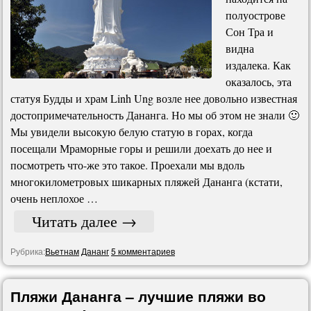
полуострове
Сон Тра и
видна
издалека. Как
оказалось, эта
статуя Будды и храм Linh Ung возле нее довольно известная
достопримечательность Дананга. Но мы об этом не знали 🙂
Мы увидели высокую белую статую в горах, когда
посещали Мраморные горы и решили доехать до нее и
посмотреть что-же это такое. Проехали мы вдоль
многокилометровых шикарных пляжей Дананга (кстати,
очень неплохое …
Читать далее
→
Рубрика:
Вьетнам
Дананг
5 комментариев
Пляжи Дананга – лучшие пляжи во