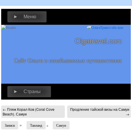
► Меню
Olgatravel.com
Сайт Ольги о незабываемых путешествиях
► Страны
←
Пляж Корал Ков (Coral Cove
Продление тайской визы на Самуи
Beach). Самуи
→
»
Записи
Таиланд
»
Самуи