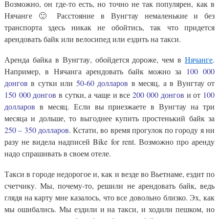
Возможно, он где-то есть, но точно не так популярен, как в
Нячанге 🙂 Расстояние в Вунгтау немаленькие и без
транспорта здесь никак не обойтись, так что придется
арендовать байк или велосипед или ездить на такси.
Аренда байка в Вунгтау, обойдется дороже, чем в
Нячанге
.
Например, в Нячанга арендовать байк можно за
100 000
донгов
в сутки или
50-60 долларов
в месяц, а в Вунгтау от
150 000 донгов
в сутки, а чаще и все
200 000 донгов
и от
100
долларов
в месяц. Если вы приезжаете в Вунгтау на три
месяца и дольше, то выгоднее купить простенький байк за
250 – 350 долларов
. Кстати, во время прогулок по городу я ни
разу не видела надписей Bike for rent. Возможно про аренду
надо спрашивать в своем отеле.
Такси в городе недорогое и, как и везде во Вьетнаме, ездит по
счетчику. Мы, почему-то, решили не арендовать байк, ведь
глядя на карту мне казалось, что все довольно близко. Эх, как
мы ошибались. Мы ездили и на такси, и ходили пешком, но