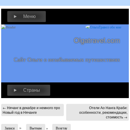
► Меню
Olgatravel.com
Сайт Ольги о незабываемых путешествиях
► Страны
←
Нячанг в декабре и немного про
Отели Ао Нанга Краби:
Новый год в Нячанге
особенности, рекомендации,
стоимость
→
»
Записи
Вьетнам
»
Вунгтау