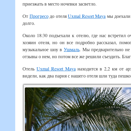
приезжать в место ночевки засветло.
От
Прогресо
до отеля
Uxmal Resort Maya
мы доехали з
долго.
Около 18:30 подъехали к отелю, где нас встретил 
хозяин отеля, но он все подробно рассказал, помо
музыкальное шоу в
Ушмаль
. Мы предварительно не 
отзывы о нем, но потом все же решили съездить. Благо
Отель
Uxmal Resort Maya
находится в 2,2 км от а
видели, как два парня с нашего отеля шли туда пешко