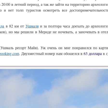
 20:00 в летний период, а так же зайти на территорию археолог
ко и нет толп туристов осмотреть все достопримечательност
ида
в 82 км от
Ушмаля
и за полтора часа доехать до археологи
ов), но мы решили в Мериде не ночевать, а заночевать в отел
Ушмаль ресорт Майя). Уж очень он мне понравился по карт
booking.com
. Двухместный номер нам обошелся в
63 доллара
в с