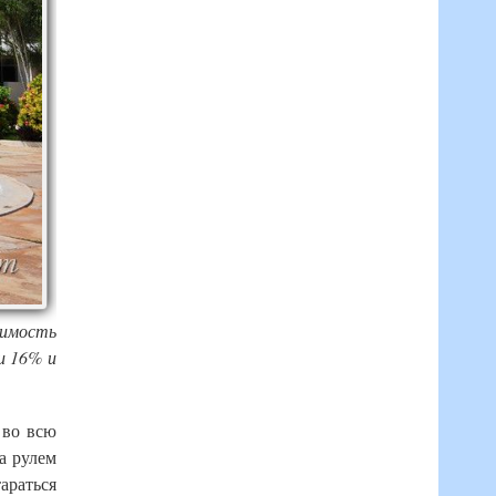
оимость
и 16% и
 во всю
а рулем
араться