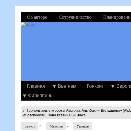
Об авторе
Сотрудничество
Планировани
Главная
Вьетнам
Гонконг
Европ
Филиппины
←
Горнолыжные курорты Австрии: Альпбах — Вильдшенау (Alp
Wildschoenau), зона катания Ski Juwel
»
Записи
Мексика
»
Ушмаль