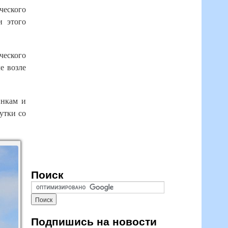
ического
и этого
ческого
е возле
инкам и
утки со
Поиск
Подпишись на новости