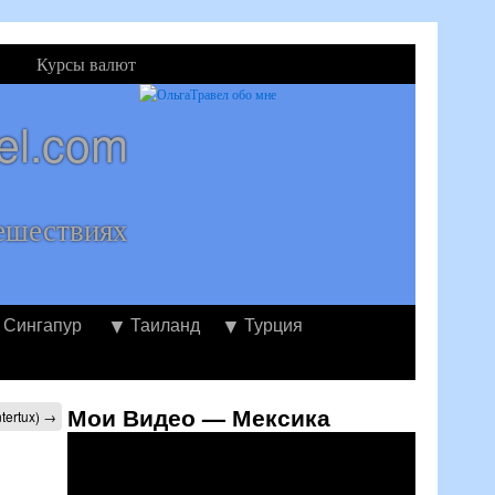
Курсы валют
el.com
ешествиях
Сингапур
Таиланд
Турция
Мои Видео — Мексика
tertux)
→