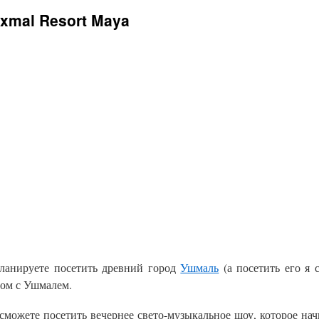
xmal Resort Maya
ланируете посетить древний город
Ушмаль
(а посетить его я 
дом с Ушмалем.
сможете посетить вечернее свето-музыкальное шоу, которое нач