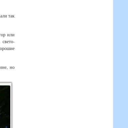
хали так
тор или
 свето-
хорошие
ине, но