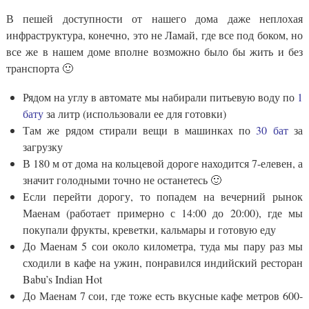
В пешей доступности от нашего дома даже неплохая
инфраструктура, конечно, это не Ламай, где все под боком, но
все же в нашем доме вполне возможно было бы жить и без
транспорта 🙂
Рядом на углу в автомате мы набирали питьевую воду по
1
бату
за литр (использовали ее для готовки)
Там же рядом стирали вещи в машинках по
30 бат
за
загрузку
В 180 м от дома на кольцевой дороге находится 7-елевен, а
значит голодными точно не останетесь 🙂
Если перейти дорогу, то попадем на вечерний рынок
Маенам (работает примерно с 14:00 до 20:00), где мы
покупали фрукты, креветки, кальмары и готовую еду
До Маенам 5 сои около километра, туда мы пару раз мы
сходили в кафе на ужин, понравился индийский ресторан
Babu’s Indian Hot
До Маенам 7 сои, где тоже есть вкусные кафе метров 600-