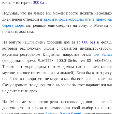
юнит + интернет
300 бат.
Подумав, что на Ламае мы можем просто пожить несколько
дней перед отъездом в
каком-нибудь хорошем отеле прямо на
берегу моря
, мы решили еще съездить на Бопут и Маенам и
поискать дом там.
На Бопуте нашли очень хороший дом за
15 000 бат
в месяц,
который расположен рядом с развитой инфраструктурой,
вкусным рестораном Kingfisher, напротив отеля
Ibis Samui
(координаты дома: 9.562228, 100.018646, тел 081 6064765).
Только вот море рядом с этим домом нас не впечатлило:
мутное, грязное (возможно из-за дождей). Если бы в этот раз у
нас было в приоритете не море, а мы бы оставались жить на
Самуи дольше, то однозначно выбрали бы этот вариант жилья
на длительный срок.
На Маенаме мы посмотрели несколько домов в пешей
доступности от пляжа и остановили свой выбор на почти
новом комплексе домов
Serenity Resort Samui
, хозяин которого