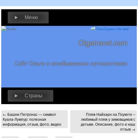
► Меню
Olgatravel.com
Сайт Ольги о незабываемых путешествиях
► Страны
←
Башни Петронас — символ
Пляж Найхарн на Пхукете –
Куала-Лумпур: полезная
любимый пляж у зимовщиков с
информация, отзыв, фото, видео
детьми. Описание, фото и наш
отзыв
→