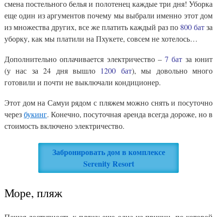
смена постельного белья и полотенец каждые три дня! Уборка
еще один из аргументов почему мы выбрали именно этот дом
из множества других, все же платить каждый раз по
800 бат
за
уборку, как мы платили на Пхукете, совсем не хотелось…
Дополнительно оплачивается электричество –
7 бат
за юнит
(у нас за 24 дня вышло
1200 бат
), мы довольно много
готовили и почти не выключали кондиционер.
Этот дом на Самуи рядом с пляжем можно снять и посуточно
через
букинг
. Конечно, посуточная аренда всегда дороже, но в
стоимость включено электричество.
Забронировать дом в комплексе
Serenity Resort
Море, пляж
Пешая доступность к пляжу еще одна из причин, по которой