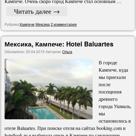
Кампече. Очень скоро город Кампече стал основным …
Читать далее
→
Рубрика:
Кампече
Мексика
2 комментария
Мексика, Кампече: Hotel Baluartes
Обновлено:
20.04.2015
Автором:
Ольга
В городе
Кампече, куда
мы приехали
после
посещения
древнего
города Ушмаль,
мы
остановились в
отеле Baluartes. При поиске отеля на сайтах booking.com и
hotellook.ru я выбирала отель в Кампече по следующим