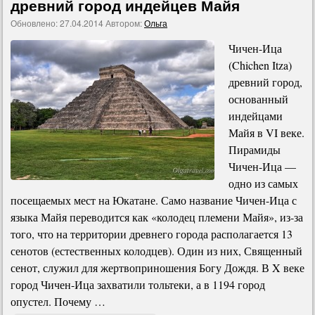
древний город индейцев Майя
Обновлено:
27.04.2014
Автором:
Ольга
Чичен-Ица
(Chichen Itza)
древний город,
основанный
индейцами
Майя в VI веке.
Пирамиды
Чичен-Ица —
одно из самых
посещаемых мест на Юкатане. Само название Чичен-Ица с
языка Майя переводится как «колодец племени Майя», из-за
того, что на территории древнего города располагается 13
сенотов (естественных колодцев). Один из них, Священный
сенот, служил для жертвоприношения Богу Дождя. В X веке
город Чичен-Ица захватили тольтеки, а в 1194 город
опустел. Почему …