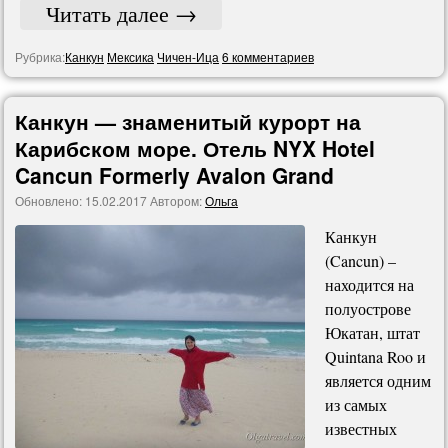
Читать далее
→
Рубрика:
Канкун
Мексика
Чичен-Ица
6 комментариев
Канкун — знаменитый курорт на
Карибском море. Отель NYX Hotel
Cancun Formerly Avalon Grand
Обновлено:
15.02.2017
Автором:
Ольга
Канкун
(Cancun) –
находится на
полуострове
Юкатан, штат
Quintana Roo и
является одним
из самых
известных