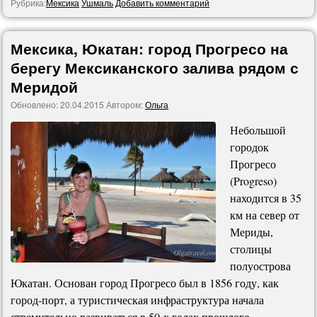
Рубрика:
Мексика
Ушмаль
Добавить комментарий
Мексика, Юкатан: город Прогресо на
берегу Мексиканского залива рядом с
Меридой
Обновлено:
20.04.2015
Автором:
Ольга
Небольшой
городок
Прогресо
(Progreso)
находится в 35
км на север от
Мериды,
столицы
полуострова
Юкатан. Основан город Прогресо был в 1856 году, как
город-порт, а туристическая инфраструктура начала
стремительно развиваться в 50-х годах прошлого