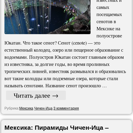
самых
посещаемых
сенотов в
Мексике на
полуострове
Юкатан. Что такое сенот? Сенот (cenote) — это
естественный колодец, озеро или пещерное образование с
водоемами. Полуостров Юкатан состоит главным образом
из известняка, за долгие годы, во время проливных
тропических ливней, известняк размывался и образовались
вот такие колодцы или подземные озера, которые стали
называть сенотами. Название сенот произошло …
Читать далее
→
Рубрика:
Мексика
Чичен-Ица
3 комментария
Мексика: Пирамиды Чичен-Ица –