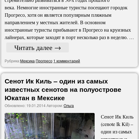
века. Немногие иностранные туристы посещают городок
Прогресо, хотя он является популярным пляжным
направлением у местных жителей. В основном
иностранные туристы прибывают в Прогресо на круизных
лайнерах, которые заходят в порт несколько раз в неделю. …
Читать далее
→
Рубрика:
Мексика
Прогресо
1 комментарий
Сенот Ик Киль – один из самых
известных сенотов на полуострове
Юкатан в Мексике
Обновлено:
19.01.2014
Автором:
Ольга
Сенот Ик Киль
(cenote Ik Kil) –
один из самых
известных и