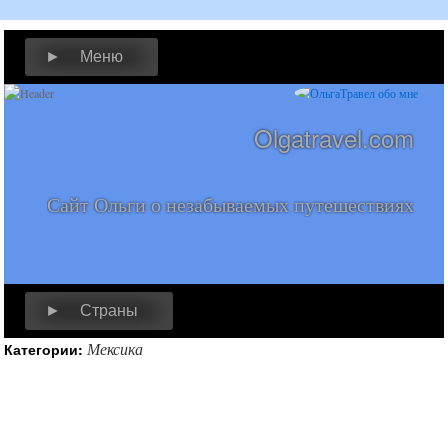
► Меню
Olgatravel.com
Сайт Ольги о незабываемых путешествиях
► Страны
Мексика
Категории: