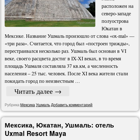
расположен на
северо-западе
полуострова
Юкатан в
Мексике. Название Ушмаль произошло от слова «ox-mal» —
«три раза». Считается, что город был «построен трижды»,
перестраивался несколько раз. Ушмаль был основан в VI
веке, своего расцвета достиг в IX-XI веках, в то время
площадь Ушмаля составляла 37 кв.км, а численность
населения – 25 тыс. человек. После XI века жители стали
покидать город по неизвестным …
Читать далее
→
Рубрика:
Мексика
Ушмаль
Добавить комментарий
Мексика, Юкатан, Ушмаль: отель
Uxmal Resort Maya