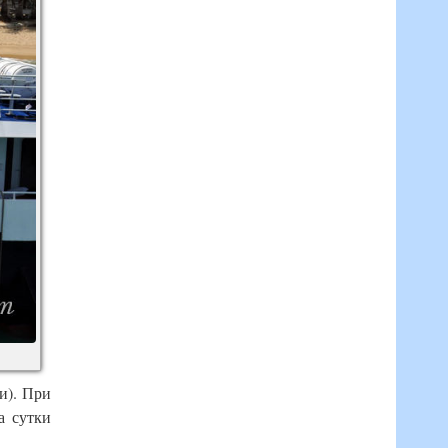
и). При
а сутки