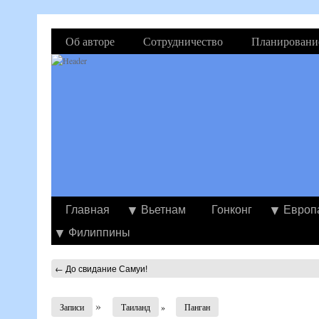
Об авторе
Сотрудничество
Планировани
Главная
Вьетнам
Гонконг
Европ
Филиппины
←
До свидание Самуи!
»
Записи
Таиланд
»
Панган