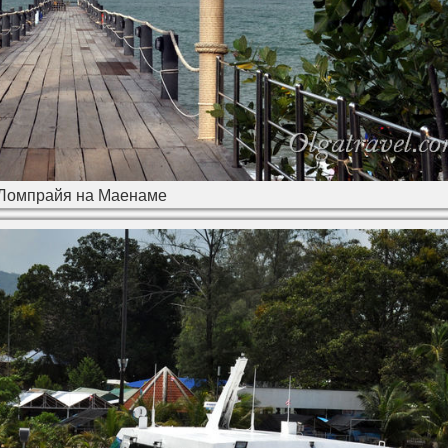
Ломпрайя на Маенаме