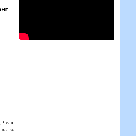
анг
, Чианг
 все же