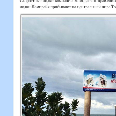
Скоростные лодки компании Ломпрайя отправляются
лодки Ломпрайя прибывают на центральный пирс Тон