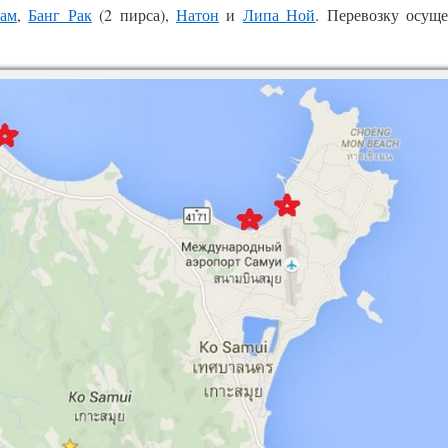
ам
,
Банг Рак
(2 пирса),
Натон
и
Липа Ной
. Перевозку осуще