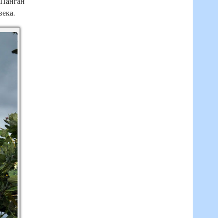
 Панган
века.