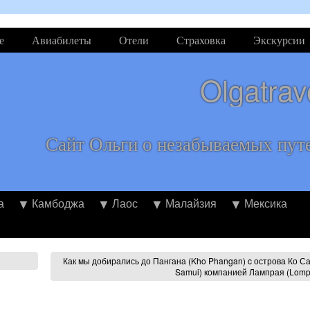
е
Авиабилеты
Отели
Страховка
Экскурсии
Olgatrav
Сайт Ольги о незабываемых пут
а
Камбоджа
Лаос
Малайзия
Мексика
Как мы добирались до Пангана (Kho Phangan) c острова Ко С
Samui) компанией Лампрая (Lomp