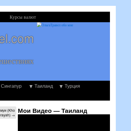
Курсы валют
el.com
ешествиях
Сингапур
Таиланд
Турция
Мои Видео — Таиланд
амуи (Kho
rayah)
→